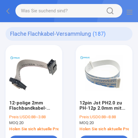
Flache Flachkabel-Versammlung
(187)
12-polige 2mm
12pin Jst PH2.0 zu
Flachbandkabel-
PH-12p 2.0mm mit
Baugruppe
Webstuhl-flachem
Preis:
USD0.88~3.88
Preis:
USD0.88~8.88
Flachkabel AWM
MOQ:
20
MOQ:
20
UL2468 24awg
Holen Sie sich aktuelle Preis
Holen Sie sich aktuelle Preis