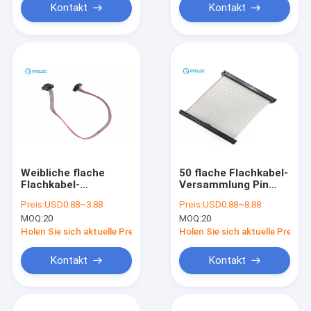
Kontakt
Kontakt
Weibliche flache
50 flache Flachkabel-
Flachkabel-
Versammlung Pin
Versammlung mit 6
1mm mit Messing-
Preis:
USD0.88~3.88
Preis:
USD0.88~8.88
Pin 100mm FC/IDC-
Gold überzogenem
MOQ:
20
MOQ:
20
Sockel-Verbindung
Verbindungsstück
für Ratsche
Idc-Sockel-2.0mm
Holen Sie sich aktuelle Preis
Holen Sie sich aktuelle Preis
Kontakt
Kontakt