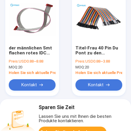
der männlichen Smt
Titel-Frau 40 Pin Du
flachen rotes IDC
Pont zu den
Mikromatch-
weiblichen
Preis:
USD0.88~8.88
Preis:
USD0.88~3.88
Verbindungsstück
Prüfkabeln 2,54
MOQ:
20
MOQ:
20
10P Flachkabel-
Millimeter-Neigungs-
Versammlungs-ohne
Verbindungsstück
Holen Sie sich aktuelle Preis
Holen Sie sich aktuelle Preis
Klinke
verfügbar
Kontakt
Kontakt
Sparen Sie Zeit
Lassen Sie uns mit Ihnen die besten
Produkte kontaktieren.