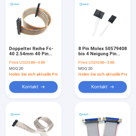
Doppelter Reihe Fc-
8 Pin Molex 50579408
40 2.54mm 40 Pin
bis 4 Neigung Pin
weibliches Idc mit
Molex 505794
Preis:
USD0.88~4.88
Preis:
USD0.88~3.88
2651 flachem
2.54mm mit flachem
MOQ:
20
MOQ:
20
Regenbogen-Kabel
Flachkabel 2468
28awg 1.27mm
24awg
Holen Sie sich aktuelle Preis
Holen Sie sich aktuelle Preis
Kontakt
Kontakt
Haus
Produkte
Videos