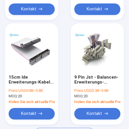
Kreisförmiger Stecker
Kontakt
Kontakt
usb-Datenkabel
rf Kabelkonfektionen
Antenne
15cm Ide
9 Pin Jst - Balancen-
Erweiterungs-Kabel-
Erweiterungs-
Mann Frau 40 zur
Ladegerät-flexibles
Preis:
USD0.88~5.88
Preis:
USD0.38~5.88
Band-Schnur Pin Ide
graues Kabel pH
MOQ:
20
MOQ:
20
für Pata Hdd
2.0mm flaches Lipo
zu konserviert
Holen Sie sich aktuelle Preis
Holen Sie sich aktuelle Preis
Kontakt
Kontakt