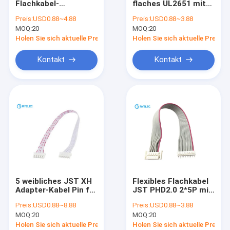
Flachkabel-
flaches UL2651 mit
Flache Flachkabel-Versammlung
Versammlung mit
2.0mm IDC
Preis:
USD0.88~4.88
Preis:
USD0.88~3.88
Gummidurchführungsring
Verbindungsstück
MOQ:
Stromkabelversammlung
20
MOQ:
20
weiblichem Idc-
2*12p 26 Flachkabel
Verbindungsstück
Pin 60mm
Holen Sie sich aktuelle Preis
Holen Sie sich aktuelle Preis
Mikrokoaxialkabel
Kontakt
Kontakt
Industrie-Drahtgurt
FFC-FPC-Kabel
JST-Drahtgurt
Netz-Verbindungskabel
Neues Energiegeschirr
5 weibliches JST XH
Flexibles Flachkabel
Molex-Kabel
Adapter-Kabel Pin für
JST PHD2.0 2*5P mit
RC-Hubschrauber-
Verschluss zu 10 Pin
Preis:
USD0.88~8.88
Preis:
USD0.88~3.88
Modell Lipo-Batterie
SZN -10Y
Elektrischer Kabelstrang
MOQ:
20
MOQ:
20
Verbindungsstück
PWBs Borad
Holen Sie sich aktuelle Preis
Holen Sie sich aktuelle Preis