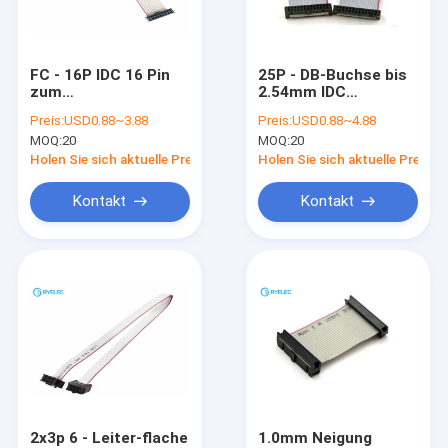
Über uns
Fabrik-Ausflug
FC - 16P IDC 16 Pin
25P - DB-Buchse bis
zum
2.54mm IDC
Treten Sie mit uns in Verbindung
Festplattenlaufwerk-
verdoppeln Reihe
Preis:
USD0.88~3.88
Preis:
USD0.88~4.88
Erweiterungs-Draht-
(2*13) 26 Pin-Sockel-
MOQ:
20
MOQ:
20
flachen Flachkabel
Flachkabel
Nachrichten
FC -16P
Holen Sie sich aktuelle Preis
Holen Sie sich aktuelle Preis
Fälle
Kontakt
Kontakt
Fordern Sie ein Zitat
kundenspezifischer Kabelbaum
LVDS-Kabel
benutzerdefinierter Kabellösungen
2x3p 6 - Leiter-flache
1.0mm Neigung