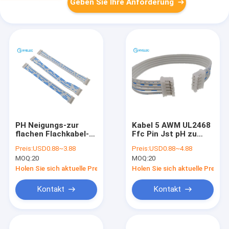
Geben Sie Ihre Anforderung
PH Neigungs-zur
Kabel 5 AWM UL2468
flachen Flachkabel-
Ffc Pin Jst pH zu
Versammlung 6p pH
Verbindungsstück 5p
Preis:
USD0.88~3.88
Preis:
USD0.88~4.88
2.0mm zum
Ph2.0 für Automobil
MOQ:
20
MOQ:
20
Verbindungsstück
6pin für geführten
Holen Sie sich aktuelle Preis
Holen Sie sich aktuelle Preis
Schirm
Kontakt
Kontakt