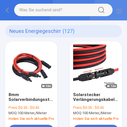
Neues Energiegeschirr
(127)
8mm
Solarstecker
Solarverbindungsstück
Verlängerungskabel
verbindungsstück-
DC-Kabel 4mm PV
Preis:
$0.35 - $0.45
Preis:
$0.35 - $0.45
Erweiterung DC-Kabel
MOQ:
100 Meter,/Meter
MOQ:
100 Meter,/Meter
Pv-DCs Mc4
Holen Sie sich aktuelle Preis
Holen Sie sich aktuelle Preis