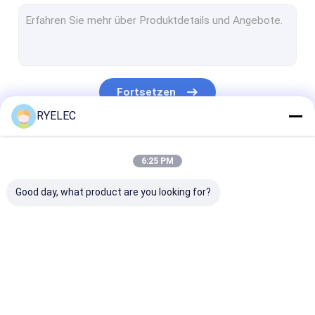
Flache Flachkabel-Versammlung
Stromkabelversammlung
Mikrokoaxialkabel
Fortsetzen
Industrie-Drahtgurt
RYELEC
FFC-FPC-Kabel
Unsere Kategorien
6:25 PM
JST-Drahtgurt
Good day, what product are you looking for?
Netz-Verbindungskabel
Neues Energiegeschirr
Molex-Kabel
kundenspezifischer
LVDS-Kabel
benutzerdefini
Elektrischer Kabelstrang
Kabelbaum
Kabellösungen