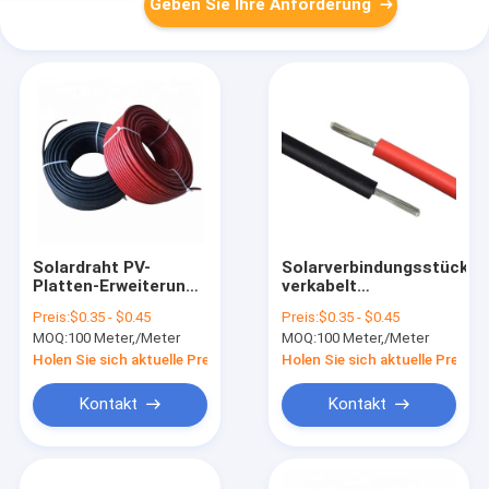
Geben Sie Ihre Anforderung
Solardraht PV-
Solarverbindungsstück
Platten-Erweiterung
verkabelt
konservierte
beständigen UVdraht
Preis:
$0.35 - $0.45
Preis:
$0.35 - $0.45
Kupferdrähte des
4mm2 DCs PV
MOQ:
100 Meter,/Meter
MOQ:
100 Meter,/Meter
kabel-10AWG
Holen Sie sich aktuelle Preis
Holen Sie sich aktuelle Preis
Kontakt
Kontakt