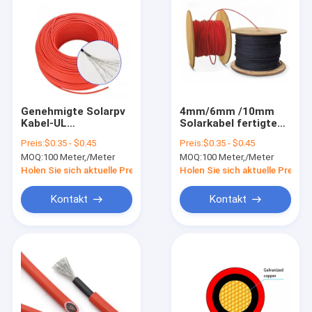
Genehmigte Solarpv
4mm/6mm /10mm
Kabel-UL
Solarkabel fertigte
Niederspannung Tuv
DC-Solarkabel mit
Preis:
$0.35 - $0.45
Preis:
$0.35 - $0.45
Verbindungsstück
Draht TUV Pv für
MOQ:
100 Meter,/Meter
MOQ:
100 Meter,/Meter
6mm2 4mm
Sonnenkollektor
besonders an
Holen Sie sich aktuelle Preis
Holen Sie sich aktuelle Preis
Kontakt
Kontakt
Haus
Produkte
Videos