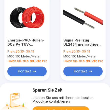
Energie-PVC-Hüllen-
Signal-Seilzug
DCs Pv TUV-
UL2464 mehradriges
Zertifikat Xlpo-
Solar-PV Kabel-
Preis:
$0.35 - $0.45
Preis:
$0.35 - $0.45
Isolierung Pv-
20AWG twisted pair
MOQ:
100 Meter,/Meter
MOQ:
100 Meter,/Meter
Solarkabel-1000V
abgeschirmter
Kabel
Holen Sie sich aktuelle Preis
Holen Sie sich aktuelle Preis
Kontakt
Kontakt
Sparen Sie Zeit
Lassen Sie uns mit Ihnen die besten
Produkte kontaktieren.