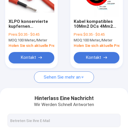
Über uns
Fabrik-Ausflug
XLPO konservierte
Kabel kompatibles
kupfernen
10Mm2 DCs 4Mm2
Treten Sie mit uns in Verbindung
Sonnenkollektor-
Solar-PV photo-
Preis:
$0.35 - $0.45
Preis:
$0.35 - $0.45
Draht DCs Solar-PV
voltaisches System
MOQ:
100 Meter,/Meter
MOQ:
100 Meter,/Meter
Kabel-4MM 6MM 8MM
anschließend
Nachrichten
10MM
Holen Sie sich aktuelle Preis
Holen Sie sich aktuelle Preis
Fälle
Kontakt
Kontakt
Fordern Sie ein Zitat
Sehen Sie mehr an
kundenspezifischer Kabelbaum
Hinterlass Eine Nachricht
Wir Werden Schnell Antworten
LVDS-Kabel
benutzerdefinierter Kabellösungen