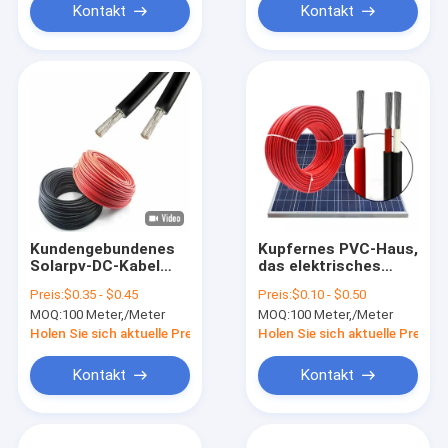
Kontakt
Kontakt
Kundengebundenes
Kupfernes PVC-Haus,
Solarpv-DC-Kabel
das elektrisches
8mm verkupfern
Kabel 2.5mm 4mm
Preis:
$0.35 - $0.45
Preis:
$0.10 - $0.50
wasserdichtes
6mm 10mm einkernig
MOQ:
100 Meter,/Meter
MOQ:
100 Meter,/Meter
und BVR verdrahtet
Holen Sie sich aktuelle Preis
Holen Sie sich aktuelle Preis
Kontakt
Kontakt