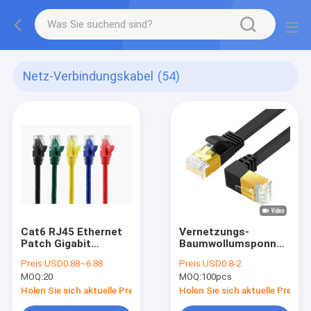
Netz-Verbindungskabel
(54)
Cat6 RJ45 Ethernet
Vernetzungs-
Patch Gigabit
Baumwollumsponnenes
Netzwerk LAN
Internet Lan Cord
Preis:
USD0.88~6.88
Preis:
USD0.8-2
Rundkabel Kabel für
CAT 8 für Ethernet-
MOQ:
20
MOQ:
100pcs
schnelles Netzwerk
Kabel 40Gbps
2000MHz Laptops PS
Holen Sie sich aktuelle Preis
Holen Sie sich aktuelle Preis
4 Router-RJ45