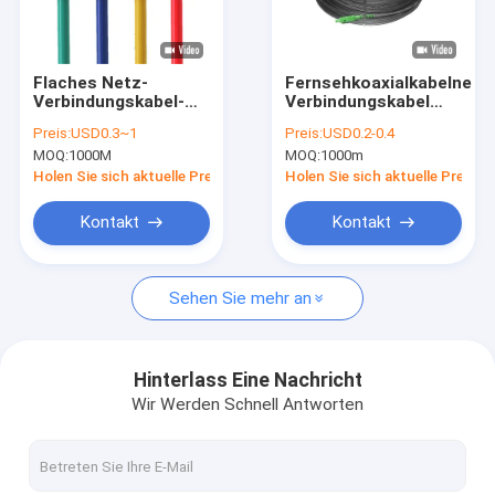
Über uns
Fabrik-Ausflug
Flaches Netz-
Fernsehkoaxialkabelnetz
Verbindungskabel-
Verbindungskabel
Treten Sie mit uns in Verbindung
Ethernet-Kabel 3M Rj
Rg6 Rg6 - U 50m
Preis:
USD0.3~1
Preis:
USD0.2-0.4
45 Cat5E Cat6
MOQ:
1000M
MOQ:
1000m
Nachrichten
Holen Sie sich aktuelle Preis
Holen Sie sich aktuelle Preis
Fälle
Kontakt
Kontakt
Fordern Sie ein Zitat
Sehen Sie mehr an
kundenspezifischer Kabelbaum
Hinterlass Eine Nachricht
Wir Werden Schnell Antworten
LVDS-Kabel
benutzerdefinierter Kabellösungen