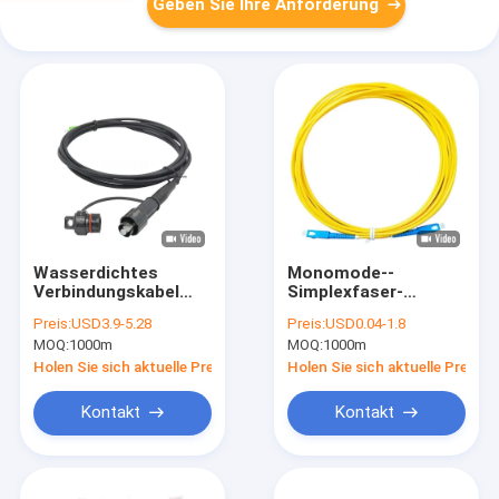
Geben Sie Ihre Anforderung
Wasserdichtes
Monomode--
Verbindungskabel
Simplexfaser-
Mini Armored des
Optikverbindungskabel
Preis:
USD3.9-5.28
Preis:
USD0.04-1.8
Netz-IP68 3m mit
Sc UPC 3.0mm G657A
MOQ:
1000m
MOQ:
1000m
Verbindungsstück-
Faser-Optik
Holen Sie sich aktuelle Preis
Holen Sie sich aktuelle Preis
Kontakt
Kontakt