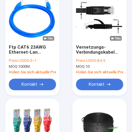
Ftp CAT6 23AWG
Vernetzungs-
Ethernet-Lan
Verbindungskabel
Network Cable Patch
Cat6A 10G
Preis:
USD0.3~1
Preis:
USD0.8-6.5
Cord-2M 3M 5M 10M
ETL/DELTA
MOQ:
1000M
MOQ:
10
Blue Rj 45 Utp
bestätigte RJ45
Holen Sie sich aktuelle Preis
Holen Sie sich aktuelle Preis
Kontakt
Kontakt
Haus
Produkte
Videos