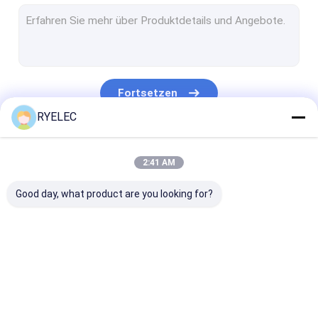
Flache Flachkabel-Versammlung
Stromkabelversammlung
Mikrokoaxialkabel
Fortsetzen
Industrie-Drahtgurt
RYELEC
FFC-FPC-Kabel
Unsere Kategorien
2:41 AM
JST-Drahtgurt
Good day, what product are you looking for?
Netz-Verbindungskabel
Neues Energiegeschirr
Molex-Kabel
kundenspezifischer
LVDS-Kabel
benutzerdefini
Elektrischer Kabelstrang
Kabelbaum
Kabellösungen