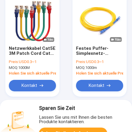
Netzwerkkabel Cat5E
Festes Puffer-
3M Patch Cord Cat6
Simplexnetz-
Rj45
Verbindungskabel-
Preis:
USD0.3~1
Preis:
USD0.3~1
Ethernet/Einzelmodus
Inneneinmodenfaser-
MOQ:
1000M
MOQ:
1000m
Patch Cord
optisches Kabel 10m
G657A
Holen Sie sich aktuelle Preis
Holen Sie sich aktuelle Preis
Kontakt
Kontakt
Sparen Sie Zeit
Lassen Sie uns mit Ihnen die besten
Produkte kontaktieren.