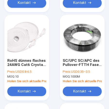
Cable/CAT8
Kontakt
Kontakt
RoHS dünnes flaches
SC/UPC SC/APC des
24AWG Cat6 Crystal
Pullover-FTTH Faser-
End RJ45 Jumper
Optikverbindungskabel
Preis:
USD0.8-6.5
Preis:
USD0.35~3.5
Cable
Transceiverkabel-
MOQ:
10
MOQ:
1000M
G657A im Freien
Holen Sie sich aktuelle Preis
Holen Sie sich aktuelle Preis
Kontakt
Kontakt