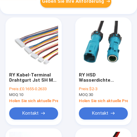
Geben Sie Ihre Anforderung
RY Kabel-Terminal
RY HSD
Drahtgurt Jst SH MX
Wasserdichte
GH Zh Ph Eh Xh VH
Verbindung Drahtgurt
Preis:
£0.1655-0.2633
Preis:
$2-3
2.54mm Abstand 2pin
Hsd4p Männlich und
MOQ:
10
MOQ:
30
3pin 4pin 5pin 6pin
weiblich Verbindung
7pin 8pin
RF
Holen Sie sich aktuelle Preis
Holen Sie sich aktuelle Preis
Steckverbinder
Hochfrequenzkoaxiale
Spirale Video-Kabel
Kontakt
Kontakt