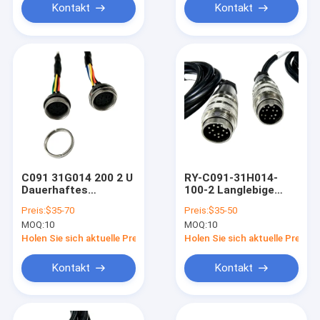
Industrieklasse
Industrieklasse
Kontakt
Kontakt
Drahtgurt C091
Drahtgurt C091
C091 31G014 200 2 U
RY-C091-31H014-
Dauerhaftes
100-2 Langlebige
männliches
männliche weibliche
Preis:
$35-70
Preis:
$35-50
weibliches
Verbindungskabel 14
MOQ:
10
MOQ:
10
Verbindungskabel 14
Pins
Pins Flugzeugstecker
Koaxialflugzeugstecker
Holen Sie sich aktuelle Preis
Holen Sie sich aktuelle Preis
Sensorkabel
Sensorkabel
Industrieklasse
Industriekabel
Kontakt
Kontakt
Drahtgurt C091