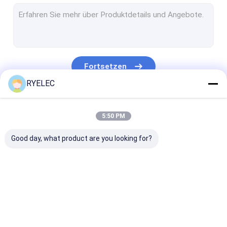
Flache Flachkabel-Versammlung
Stromkabelversammlung
Mikrokoaxialkabel
Fortsetzen
Industrie-Drahtgurt
RYELEC
FFC-FPC-Kabel
Unsere Kategorien
5:50 PM
JST-Drahtgurt
Good day, what product are you looking for?
Netz-Verbindungskabel
Neues Energiegeschirr
Molex-Kabel
kundenspezifischer
LVDS-Kabel
benutzerdefini
Elektrischer Kabelstrang
Kabelbaum
Kabellösungen