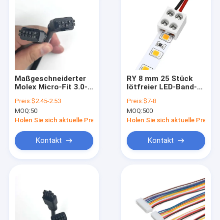
Maßgeschneiderter
RY 8 mm 25 Stück
Molex Micro-Fit 3.0-
lötfreier LED-Band-
Serie, 3 mm
Lichtanschluss, 2-
Preis:
$2.45-2.53
Preis:
$7-8
Rastermaß, 10
poliger
MOQ:
50
MOQ:
500
Schaltkreise, 2-
Schraubklemmenblock-
reihiger, gerader
Anschluss, LED-
Holen Sie sich aktuelle Preis
Holen Sie sich aktuelle Preis
Crimp-Stecker,
Anschlüsse für
geformter
Streifenlichter
Kontakt
Kontakt
Kabelbaum
430251000
Haus
Produkte
Videos