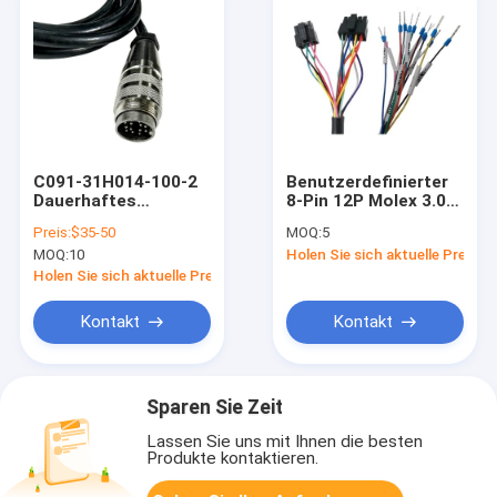
C091-31H014-100-2
Benutzerdefinierter
Dauerhaftes
8-Pin 12P Molex 3.0
männliches
Pitch Kabelbaum mit
Preis:
$35-50
MOQ:
5
weibliches
300V 2464 24AWG
MOQ:
10
Holen Sie sich aktuelle Preis
Verbindungskabel 14
PVC-Kabel und
Pins Flugzeugstecker
kundenspezifischer
Holen Sie sich aktuelle Preis
Sensorkabel
Länge
Industrieklasse
Kontakt
Kontakt
Verkabelungsschnur
C091
Sparen Sie Zeit
Lassen Sie uns mit Ihnen die besten
Produkte kontaktieren.