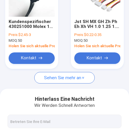
Über uns
Fabrik-Ausflug
Kundenspezifischer
Jst SH MX GH Zh Ph
430251000 Molex 10-
Eh Xh VH 1.0 1.25 1.5
Treten Sie mit uns in Verbindung
poliger 20-poliger
2.0 2.54 3.96 mm
Preis:
$2.45-3
Preis:
$0.22-0.35
Micro Fit 3.0 Stecker
Pitch Connector
MOQ:
50
MOQ:
50
auf Stecker, gerader
Harness und
Nachrichten
Crimp-Stecker,
Kabelmontage
Holen Sie sich aktuelle Preis
Holen Sie sich aktuelle Preis
Formteil,
Kabelanschluss,
Fälle
Kontakt
Kontakt
Kabelbaum
Fordern Sie ein Zitat
Sehen Sie mehr an
kundenspezifischer Kabelbaum
Hinterlass Eine Nachricht
Wir Werden Schnell Antworten
LVDS-Kabel
benutzerdefinierter Kabellösungen