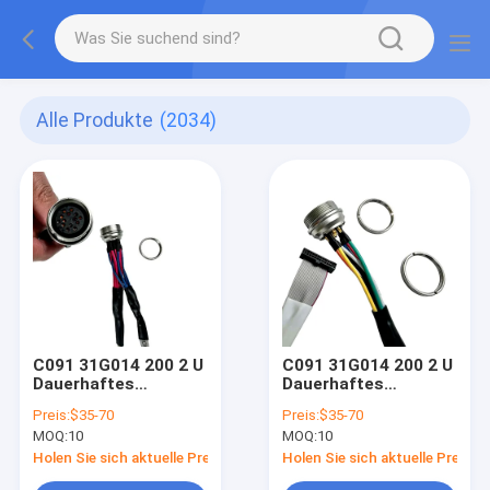
Alle Produkte
(2034)
C091 31G014 200 2 U
C091 31G014 200 2 U
Dauerhaftes
Dauerhaftes
männliches
männliches
Preis:
$35-70
Preis:
$35-70
weibliches
weibliches
MOQ:
10
MOQ:
10
Verbindungskabel 14
Verbindungskabel 14
Pins Flugzeugstecker
Pins Flugzeugstecker
Holen Sie sich aktuelle Preis
Holen Sie sich aktuelle Preis
Sensorkabel
Sensorkabel