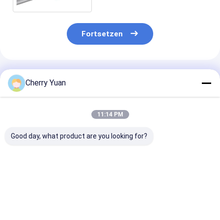
Fortsetzen
Empfohlene Produkte
Cherry Yuan
11:14 PM
Good day, what product are you looking for?
10-Pin Dual IDC-
D-Sub 15 Pin DB15
Kundenspezifi
Buchse Stecker mit
Stecker auf 16 Pin
Rainbow-
2,54 mm Rastermaß,
Buchse IDC 2,54MM
Flachbandkabe
vergoldetes
Rastermaß
PVC-Isolierun
Flachbandkabel
Vergoldetes
1,27-mm-IDC-
Bestpreis
Bestpreis
Bestprei
Flachbandkabel
Steckverbinde