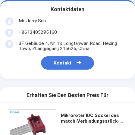
Kontaktdaten
Mr. Jerry Sun
+8613405295160
3F Gebäude 4, Nr. 18 Longtanwan Road, Hexing
Town, Zhangjiagang 215626, China
Kontakt
Erhalten Sie Den Besten Preis Für
Mikroroter IDC Sockel des
match-Verbindungsstück-
1.27MM männliches BAD SMT
zu Kabel 4 Pin Idc Falt