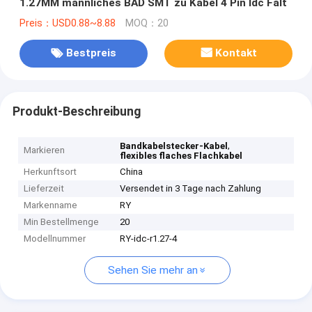
1.27MM männliches BAD SMT zu Kabel 4 Pin Idc Falt
Preis：USD0.88~8.88
MOQ：20
Bestpreis
Kontakt
Produkt-Beschreibung
,
Bandkabelstecker-Kabel
Markieren
flexibles flaches Flachkabel
Herkunftsort
China
Lieferzeit
Versendet in 3 Tage nach Zahlung
Markenname
RY
Min Bestellmenge
20
Modellnummer
RY-idc-r1.27-4
Sehen Sie mehr an