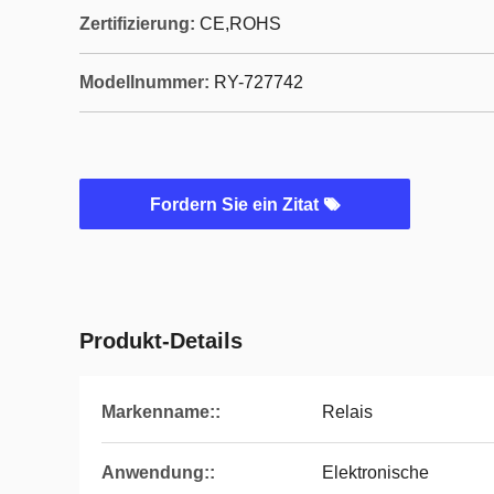
Zertifizierung:
CE,ROHS
Modellnummer:
RY-727742
Fordern Sie ein Zitat
Produkt-Details
Markenname::
Relais
Anwendung::
Elektronische