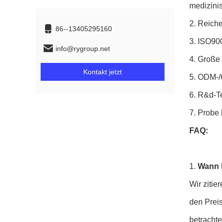
medizinis
2. Reiche
86--13405295160
3. ISO90
info@rygroup.net
4. Große
Kontakt jetzt
5. ODM-/
6. R&d-Te
7. Probe
FAQ:
1.
Wann 
Wir ziti
den Preis
betrachte