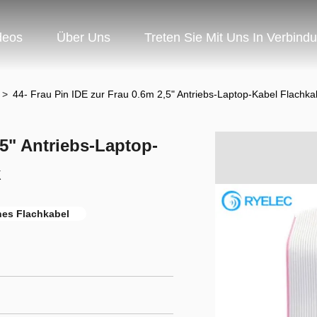
deos
Über Uns
Treten Sie Mit Uns In Verbind
g
>
44- Frau Pin IDE zur Frau 0.6m 2,5" Antriebs-Laptop-Kabel Flachka
,5" Antriebs-Laptop-
k
ches Flachkabel