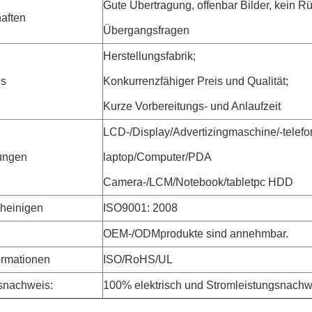
Gute Übertragung, offenbar Bilder, kein Rü
aften
Übergangsfragen
Herstellungsfabrik;
es
Konkurrenzfähiger Preis und Qualität;
Kurze Vorbereitungs- und Anlaufzeit
LCD-/Display/Advertizingmaschine/-telefo
ungen
laptop/Computer/PDA
Camera-/LCM/Notebook/tabletpc HDD
heinigen
ISO9001: 2008
OEM-/ODMprodukte sind annehmbar.
ormationen
ISO/RoHS/UL
snachweis:
100% elektrisch und Stromleistungsnachw