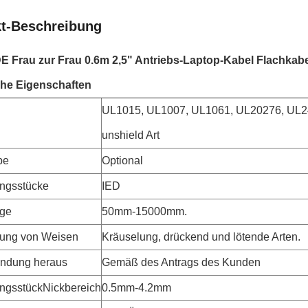
t-Beschreibung
DE Frau zur Frau 0.6m 2,5" Antriebs-Laptop-Kabel Flachkabe
che Eigenschaften
UL1015, UL1007, UL1061, UL20276, UL24
unshield Art
be
Optional
ngsstücke
IED
nge
50mm-15000mm.
tung von Weisen
Kräuselung, drückend und lötende Arten.
indung heraus
Gemäß des Antrags des Kunden
ngsstückNickbereich
0.5mm-4.2mm