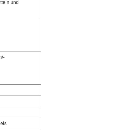
tteln und
n/-
eis