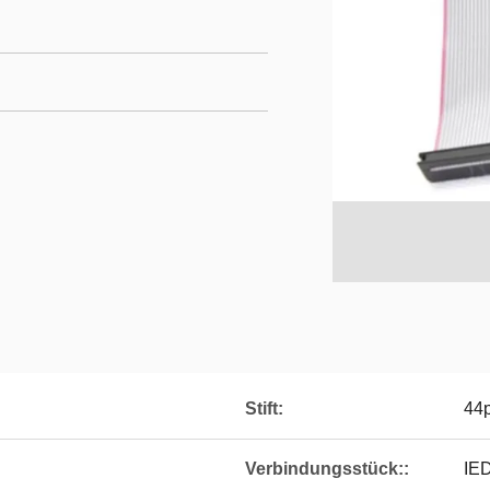
Stift:
44p
Verbindungsstück::
IE