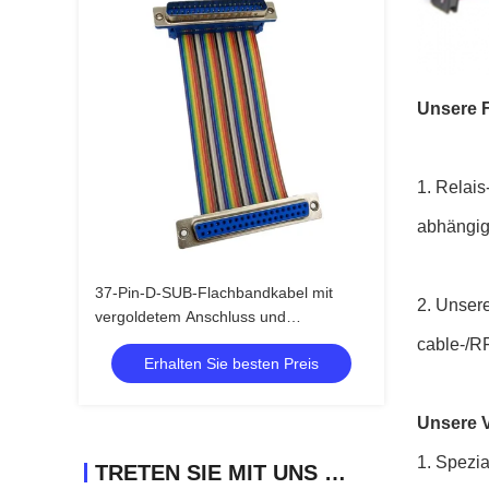
Unsere F
1.
Relais
abhängig
37-Pin-D-SUB-Flachbandkabel mit
2.
Unsere
vergoldetem Anschluss und
anpassbarer Länge DB37-PIN-
cable-/R
Erhalten Sie besten Preis
Anschlusskabel
Unsere V
1. Spezia
TRETEN SIE MIT UNS IN VERBINDUNG