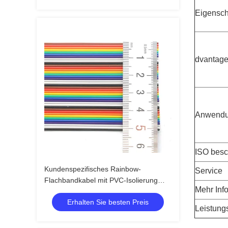
Eigensch
dvantag
Anwend
ISO besc
Kundenspezifisches Rainbow-
Service
Flachbandkabel mit PVC-Isolierung
Mehr Inf
und 1,27-mm-IDC-Steckverbindern
Erhalten Sie besten Preis
Leistung