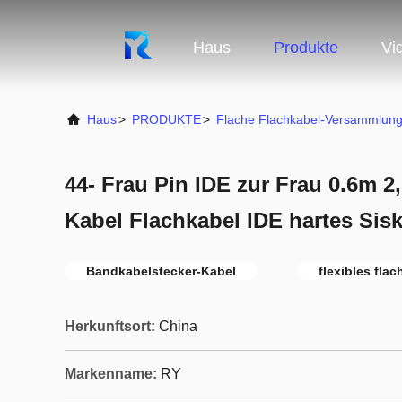
Haus
Produkte
Vi
Haus
>
PRODUKTE
>
Flache Flachkabel-Versammlun
44- Frau Pin IDE zur Frau 0.6m 2
Kabel Flachkabel IDE hartes Sis
Bandkabelstecker-Kabel
flexibles fla
Herkunftsort:
China
Markenname:
RY