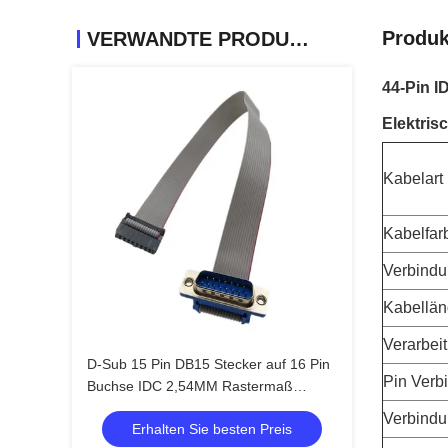
Produk
VERWANDTE PRODUKTE
44-Pin I
Elektris
Kabelart
Kabelfar
Verbindu
Kabellä
Verarbei
D-Sub 15 Pin DB15 Stecker auf 16 Pin
Pin Verb
Buchse IDC 2,54MM Rastermaß
Vergoldetes Flachbandkabel
Verbindu
Erhalten Sie besten Preis