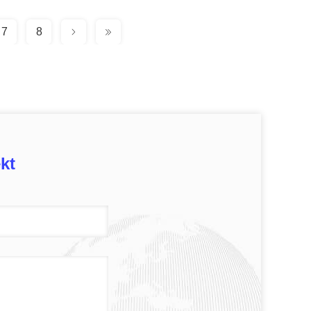
7
8
kt