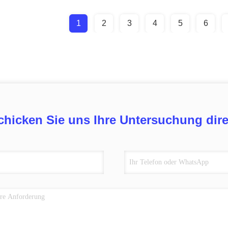
1
2
3
4
5
6
chicken Sie uns Ihre Untersuchung dire