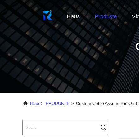
Haus
Produkte
Vi
Haus
>
PRODUKTE
>
Custom Cable Assemblies On-Li