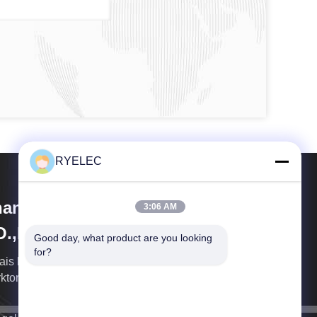
RYELEC
angjiagang RY Electronic
3:06 AM
O.,LTD
Good day, what product are you looking 
for?
ais befolgt immer kundenorientierten,
ktorientierten“ Zweck