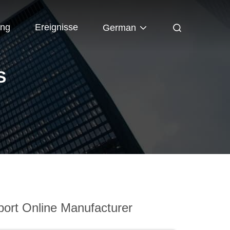
ung
Ereignisse
German
S
ort Online Manufacturer