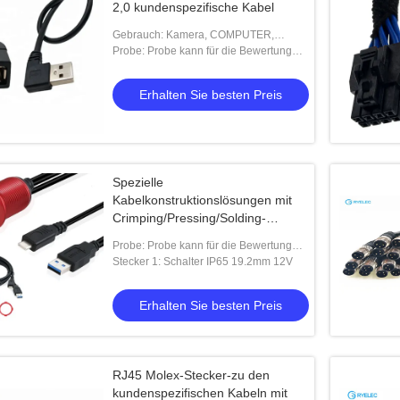
2,0 kundenspezifische Kabel
Gebrauch: Kamera, COMPUTER,
Handy, Spieler MP3/MP4
Probe: Probe kann für die Bewertung
zur Verfügung gestellt werden
Erhalten Sie besten Preis
Spezielle
Kabelkonstruktionslösungen mit
Crimping/Pressing/Solding-
Prozess 50-15000mm Länge
Probe: Probe kann für die Bewertung
zur Verfügung gestellt werden
Stecker 1: Schalter IP65 19.2mm 12V
Erhalten Sie besten Preis
RJ45 Molex-Stecker-zu den
kundenspezifischen Kabeln mit