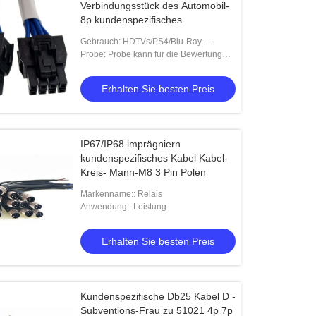
Verbindungsstück des Automobil-
8p kundenspezifisches
Gebrauch: HDTVs/PS4/Blu-Ray-
Spieler/Heimkino/Videoprojektor
Probe: Probe kann für die Bewertung
zur Verfügung gestellt werden
Erhalten Sie besten Preis
IP67/IP68 imprägniern
kundenspezifisches Kabel Kabel-
Kreis- Mann-M8 3 Pin Polen
Markenname:: Relais
Anwendung:: Leistung
Erhalten Sie besten Preis
Kundenspezifische Db25 Kabel D -
Subventions-Frau zu 51021 4p 7p