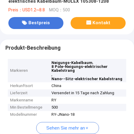
elektrisches Kabelbaum-MOLEX 105308-1208
Preis：USD1.2~8.8
MOQ：500
Bestpreis
Kontakt
Produkt-Beschreibung
,
Neigungs-Kabelbaum
8 Pole-Neigungs-elektrischer
Markieren
Kabelstrang
,
Nano--Sitz-elektrischer Kabelstrang
Herkunftsort
China
Lieferzeit
Versendet in 15 Tage nach Zahlung
Markenname
RY
Min Bestellmenge
500
Modellnummer
RY-JNano-18
Sehen Sie mehr an