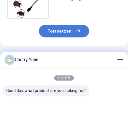
Kabelbaum-MOLEX 105308-
1208
Fortsetzen
Empfohlene Produkte
Cherry Yuan
6:20 PM
Good day, what product are you looking for?
Mini 2-poliger 1,0-
Neigung 10 AWG-
USB2.0 Main B
mm-
Lehre Ul1571 32
4pin 2.54mm 
Elektrokabelbaum
kundenspezifisches
To Usb2.0 Fem
Geschirr-0.8mm Pin
Usb Panel Mou