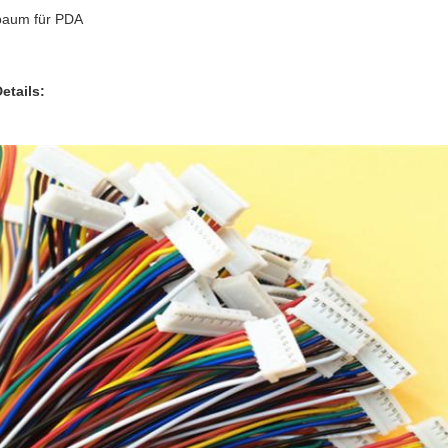
baum für PDA
etails: