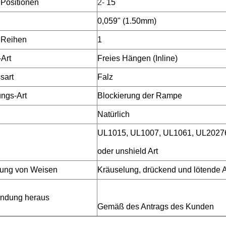
 Positionen
2-
15
0,059" (1.50mm)
 Reihen
1
Art
Freies Hängen (Inline)
sart
Falz
ungs-Art
Blockierung der Rampe
Natürlich
UL1015, UL1007, UL1061, UL20276
oder unshield Art
tung von Weisen
Kräuselung, drückend und lötende A
indung heraus
Gemäß des Antrags des Kunden