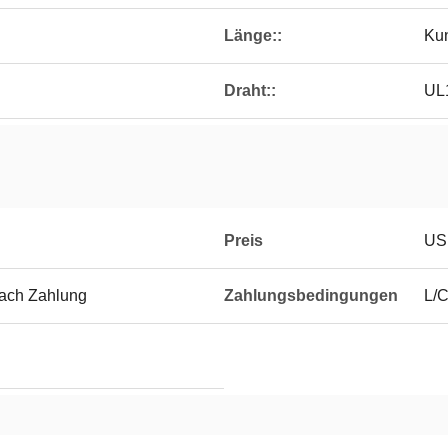
Länge::
Kun
Draht::
UL
Preis
US
nach Zahlung
Zahlungsbedingungen
L/C