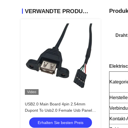
Produk
VERWANDTE PRODUKTE
Draht
Elektris
Kategori
Video
Herstelle
USB2.0 Main Board 4pin 2.54mm
Verbindu
Dupont To Usb2.0 Female Usb Panel
Mount Cable
Kontakt-A
Erhalten Sie besten Preis