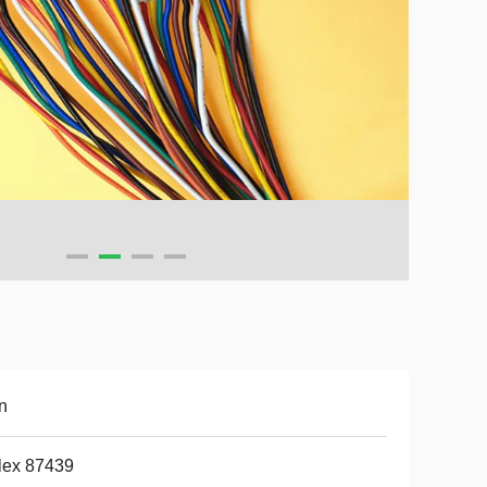
n
lex 87439