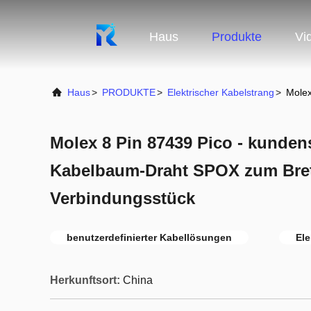
Haus
Produkte
Vi
Haus
>
PRODUKTE
>
Elektrischer Kabelstrang
>
Molex
Molex 8 Pin 87439 Pico - kunden
Kabelbaum-Draht SPOX zum Bret
Verbindungsstück
benutzerdefinierter Kabellösungen
Ele
Herkunftsort:
China