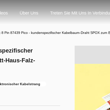
deos
Über Uns
Treten Sie Mit Uns In Verbind
 8 Pin 87439 Pico - kundenspezifischer Kabelbaum-Draht SPOX zum B
spezifischer
t-Haus-Falz-
ktronischer Kabelstrang