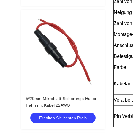
Zahl von
Neigung
Zahl von
Montage-
Anschlus
Befestig
Farbe
Kabelart
5*20mm Mikroblatt-Sicherungs-Halter-
Verarbei
Hahn mit Kabel 22AWG
Pin Verb
Erhalten Sie besten Preis