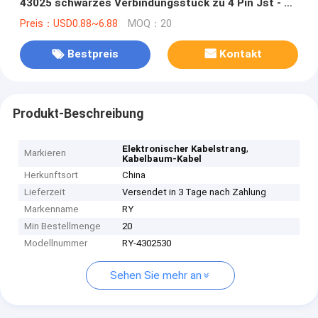
43025 schwarzes Verbindungsstück zu 4 Pin Jst - Xh
2464
Preis：USD0.88~6.88
MOQ：20
Bestpreis
Kontakt
Produkt-Beschreibung
,
Elektronischer Kabelstrang
Markieren
Kabelbaum-Kabel
Herkunftsort
China
Lieferzeit
Versendet in 3 Tage nach Zahlung
Markenname
RY
Min Bestellmenge
20
Modellnummer
RY-4302530
Sehen Sie mehr an