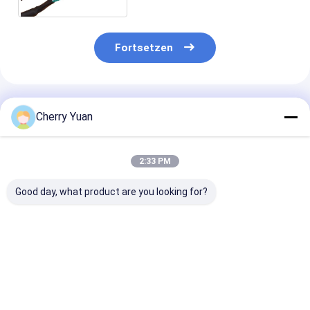
Jst - Xh 2464
Fortsetzen
Empfohlene Produkte
Cherry Yuan
2:33 PM
Good day, what product are you looking for?
Benutzerdefinierter
JST PHDR-10VS
Custom 4pin 
8-Pin 12P Molex 3.0
2x5p 2,0MM Pitch to
1.25mm Draht
Pitch Kabelbaum mit
10pin Phd Pa66
mit reinem
300V 2464 24AWG
Steckdraht mit 1007
Kupferleiter u
PVC-Kabel und
26awg Kabel
kundenspezifi
Bestpreis
Bestpreis
Bestprei
kundenspezifischer
Länge für
Länge
Haushaltsgerä