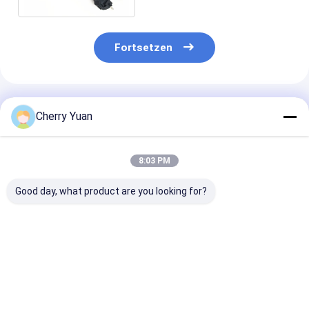
Fortsetzen
Empfohlene Produkte
Cherry Yuan
8:03 PM
Good day, what product are you looking for?
Molex 51021-0500
Kundenspezifisches
Europäisches
1,25 zu Neigung JST
RJ45-
Standard-3-Pi
ZHR-5 5P 1.5MM mit
Steckverbinder-
Netzkabel mit
Jacken-Flachkabel-
Cat6e-Ethernet-
feuerfestem
Draht des Schild-
Kabel mit
Material für L
Bestpreis
Bestpreis
Bestprei
300V
vergoldeten
und PC-Netzte
Kontakten und