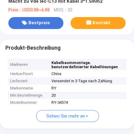
Macht zu Vde Iec-C13 mit Kabel 3*1.5mm2
Preis：USD0.88~6.88
MOQ：20
Bestpreis
Kontakt
Produkt-Beschreibung
,
Kabelbaummontage
Markieren
benutzerdefinierter Kabellösungen
Herkunftsort
China
Lieferzeit
Versendet in 3 Tage nach Zahlung
Markenname
RY
Min Bestellmenge
20
Modellnummer
RY-34574
Sehen Sie mehr an