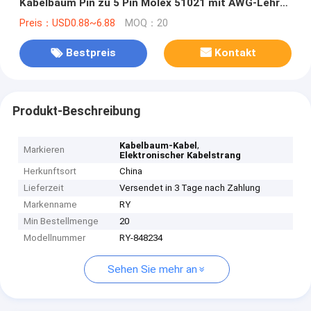
Kabelbaum Pin zu 5 Pin Molex 51021 mit AWG-Lehre
32
Preis：USD0.88~6.88
MOQ：20
Bestpreis
Kontakt
Produkt-Beschreibung
,
Kabelbaum-Kabel
Markieren
Elektronischer Kabelstrang
Herkunftsort
China
Lieferzeit
Versendet in 3 Tage nach Zahlung
Markenname
RY
Min Bestellmenge
20
Modellnummer
RY-848234
Sehen Sie mehr an