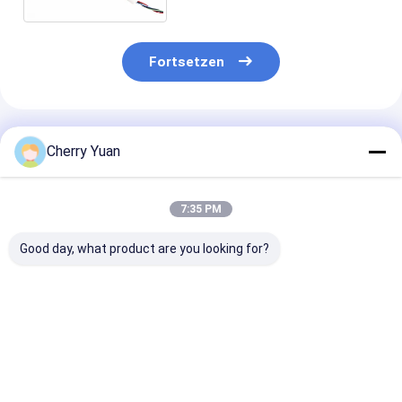
Fortsetzen
Empfohlene Produkte
Cherry Yuan
7:35 PM
Good day, what product are you looking for?
Mini 2-poliger 1,0-
Neigung 10 AWG-
USB2.0 Main B
mm-
Lehre Ul1571 32
4pin 2.54mm 
Elektrokabelbaum
kundenspezifisches
To Usb2.0 Fem
Geschirr-0.8mm Pin
Usb Panel Mou
DF52-10P-0.8C PVC-
Cable
Bestpreis
Bestpreis
Bestprei
Kabel