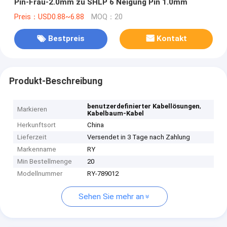
Pin-Frau-2.0mm zu SHLP 6 Neigung Pin 1.0mm
Preis：USD0.88~6.88
MOQ：20
Bestpreis
Kontakt
Produkt-Beschreibung
,
benutzerdefinierter Kabellösungen
Markieren
Kabelbaum-Kabel
Herkunftsort
China
Lieferzeit
Versendet in 3 Tage nach Zahlung
Markenname
RY
Min Bestellmenge
20
Modellnummer
RY-789012
Sehen Sie mehr an