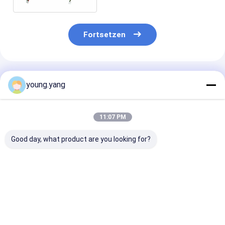
Fortsetzen
Empfohlene Produkte
young.yang
11:07 PM
Good day, what product are you looking for?
Benutzerdefinierter
JST PHDR-10VS
Custom 4pin 
8-Pin 12P Molex 3.0
2x5p 2,0MM Pitch to
1.25mm Draht
Pitch Kabelbaum mit
10pin Phd Pa66
mit reinem
300V 2464 24AWG
Steckdraht mit 1007
Kupferleiter u
PVC-Kabel und
26awg Kabel
kundenspezifi
Bestpreis
Bestpreis
Bestprei
kundenspezifischer
Länge für
Länge
Haushaltsgerä