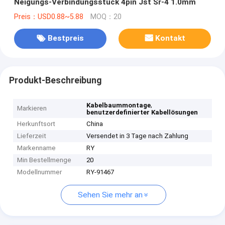
Neigungs-Verbindungsstück 4pin Jst Sr-4 1.0mm
Preis：USD0.88~5.88
MOQ：20
Bestpreis
Kontakt
Produkt-Beschreibung
,
Kabelbaummontage
Markieren
benutzerdefinierter Kabellösungen
Herkunftsort
China
Lieferzeit
Versendet in 3 Tage nach Zahlung
Markenname
RY
Min Bestellmenge
20
Modellnummer
RY-91467
Sehen Sie mehr an