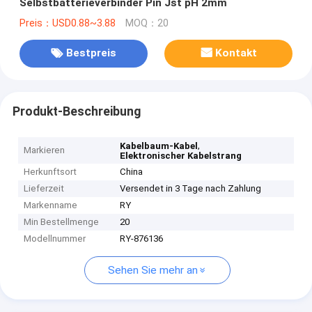
Selbstbatterieverbinder Pin Jst pH 2mm
Preis：USD0.88~3.88
MOQ：20
Bestpreis
Kontakt
Produkt-Beschreibung
,
Kabelbaum-Kabel
Markieren
Elektronischer Kabelstrang
Herkunftsort
China
Lieferzeit
Versendet in 3 Tage nach Zahlung
Markenname
RY
Min Bestellmenge
20
Modellnummer
RY-876136
Sehen Sie mehr an