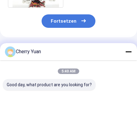
Fortsetzen
Empfohlene Produkte
Cherry Yuan
5:40 AM
Good day, what product are you looking for?
Mini 2-poliger 1,0-
Neigung 10 AWG-
USB2.0 Main B
mm-
Lehre Ul1571 32
4pin 2.54mm 
Elektrokabelbaum
kundenspezifisches
To Usb2.0 Fem
Geschirr-0.8mm Pin
Usb Panel Mou
DF52-10P-0.8C PVC-
Cable
Bestpreis
Bestpreis
Bestprei
Kabel