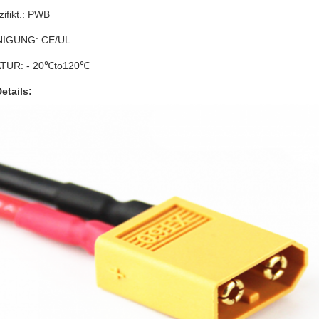
ifikt.: PWB
IGUNG: CE/UL
TUR: - 20℃to120℃
etails: