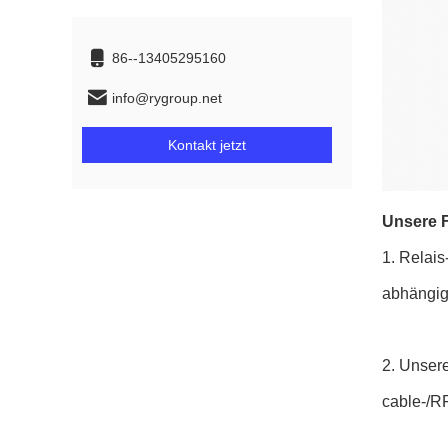
86--13405295160
info@rygroup.net
Kontakt jetzt
Unsere F
1.
Relais
abhängig
2.
Unsere
cable-/R