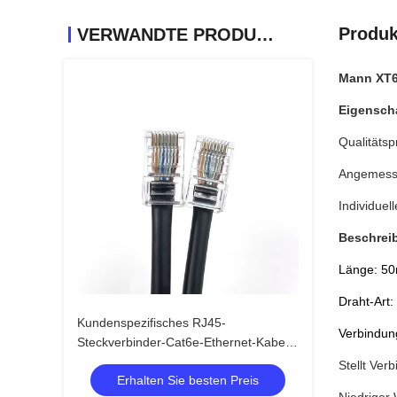
Produk
VERWANDTE PRODUKTE
Mann XT6
Eigensch
Qualitäts
Angemesse
Individuel
Beschrei
Länge: 5
Draht-Art
Kundenspezifisches RJ45-
Verbindun
Steckverbinder-Cat6e-Ethernet-Kabel
mit vergoldeten Kontakten und blanken
Stellt Ve
Erhalten Sie besten Preis
Kupferleitern