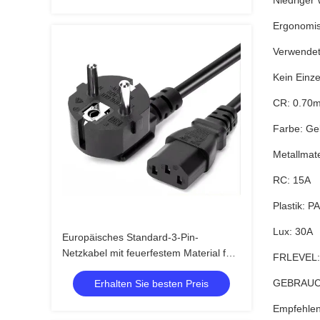
Niedriger 
Ergonomis
Verwendet
Kein Einze
CR: 0.70
Farbe: Ge
Metallmat
RC: 15A
Plastik: PA
Lux: 30A
Europäisches Standard-3-Pin-
Netzkabel mit feuerfestem Material für
FRLEVEL:
Laptop- und PC-Netzteile
GEBRAUC
Erhalten Sie besten Preis
Empfehle