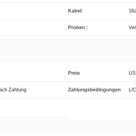
Kabel:
16
Proben::
Ver
Preis
US
nach Zahlung
Zahlungsbedingungen
L/C