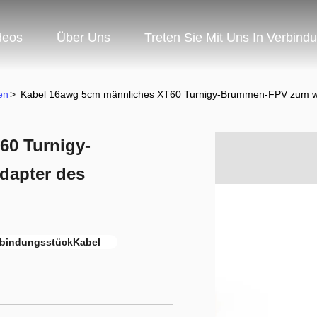
deos
Über Uns
Treten Sie Mit Uns In Verbind
en
>
Kabel 16awg 5cm männliches XT60 Turnigy-Brummen-FPV zum we
60 Turnigy-
dapter des
rbindungsstückKabel