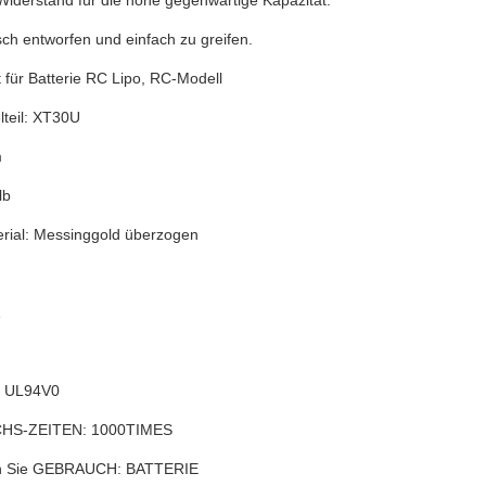
Widerstand für die hohe gegenwärtige Kapazität.
ch entworfen und einfach zu greifen.
 für Batterie RC Lipo, RC-Modell
lteil: XT30U
m
lb
erial: Messinggold überzogen
 UL94V0
HS-ZEITEN: 1000TIMES
n Sie GEBRAUCH: BATTERIE