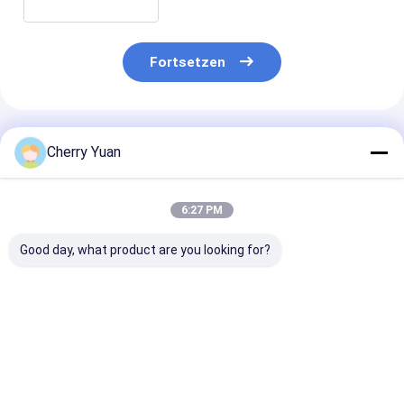
männlich-weiblichen Stecker
XT90
Fortsetzen
Empfohlene Produkte
Cherry Yuan
6:27 PM
Good day, what product are you looking for?
Mini 2-poliger 1,0-
Neigung 10 AWG-
USB2.0 Main B
mm-
Lehre Ul1571 32
4pin 2.54mm 
Elektrokabelbaum
kundenspezifisches
To Usb2.0 Fem
Geschirr-0.8mm Pin
Usb Panel Mou
DF52-10P-0.8C PVC-
Cable
Bestpreis
Bestpreis
Bestprei
Kabel