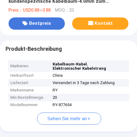
kundenspezifische Kabelbaum-4.0mm zum
männlich-weiblichen Stecker XT90
Preis：USD0.88~3.88
MOQ：20
Bestpreis
Kontakt
Produkt-Beschreibung
,
Kabelbaum-Kabel
Markieren
Elektronischer Kabelstrang
Herkunftsort
China
Lieferzeit
Versendet in 3 Tage nach Zahlung
Markenname
RY
Min Bestellmenge
20
Modellnummer
RY-877654
Sehen Sie mehr an