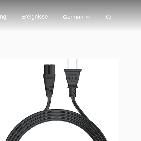
ung
Ereignisse
German