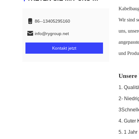
Kabelbaug
Wir sind s
86--13405295160
uns, unser
info@rygroup.net
angepasste
Kontakt jetzt
und Produk
Unsere 
1. Quali
2- Niedri
3Schnelle
4. Guter 
5. 1 Jahr