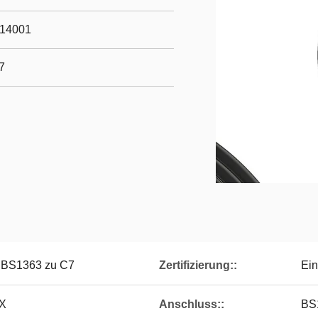
O14001
7
- BS1363 zu C7
Zertifizierung::
Ein
X
Anschluss::
BS