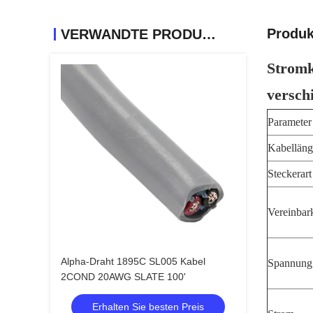
Produk
VERWANDTE PRODUKTE
Stromk
versch
Parameter
Kabelläng
Steckerart
Vereinbark
Alpha-Draht 1895C SL005 Kabel
Spannung
2COND 20AWG SLATE 100'
Erhalten Sie besten Preis