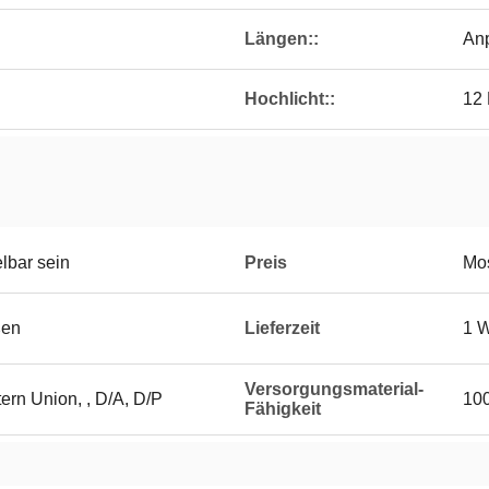
Längen::
An
Hochlicht::
12 
lbar sein
Preis
Mos
ßen
Lieferzeit
1 W
Versorgungsmaterial-
tern Union, , D/A, D/P
10
Fähigkeit