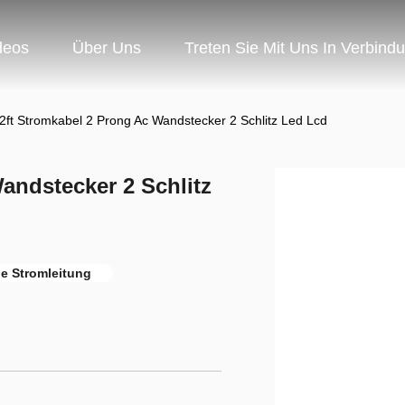
deos
Über Uns
Treten Sie Mit Uns In Verbind
2ft Stromkabel 2 Prong Ac Wandstecker 2 Schlitz Led Lcd
andstecker 2 Schlitz
he Stromleitung