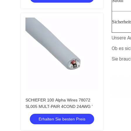
Strom
Sicherhei
Unsere A
Ob es sic
Sie brauc
SCHIEFER 100 Alpha Wires 78072
SL005 MULT-PAIR 4COND 24AWG '
Erhalten Sie besten Preis