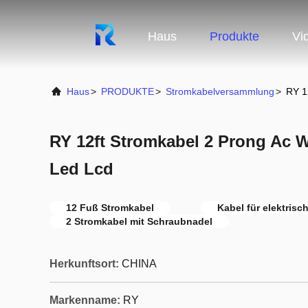
Haus
Produkte
Vi
Haus
>
PRODUKTE
>
Stromkabelversammlung
>
RY 1
RY 12ft Stromkabel 2 Prong Ac W
Led Lcd
12 Fuß Stromkabel
Kabel für elektrisc
2 Stromkabel mit Schraubnadel
Herkunftsort:
CHINA
Markenname:
RY