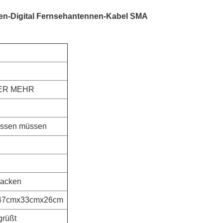
en-Digital Fernsehantennen-Kabel SMA
DER MEHR
assen müssen
packen
, 47cmx33cmx26cm
grüßt