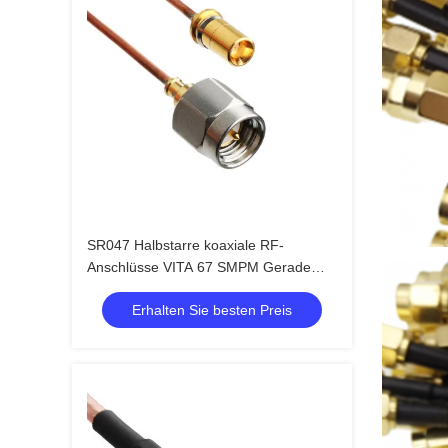
SR047 Halbstarre koaxiale RF-
Anschlüsse VITA 67 SMPM Gerade
Stecker zu SMA Männliche Gerade
Erhalten Sie besten Preis
Stecker