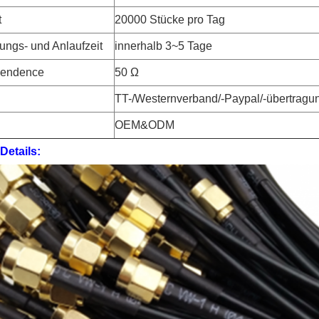
t
20000 Stücke pro Tag
ungs- und Anlaufzeit
innerhalb 3~5 Tage
pendence
50 Ω
TT-/Westernverband/-Paypal/-übertrag
OEM&ODM
Details: