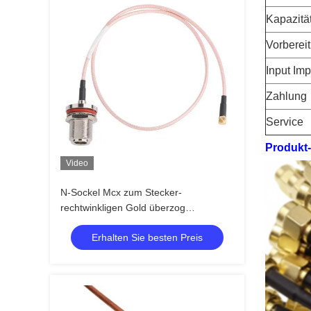
Kapazitä
Vorbereit
Input Im
Zahlung
Service
Produkt-
Video
N-Sockel Mcx zum Stecker-
rechtwinkligen Gold überzog
Koaxialkabel-Versammlung Rfs
Erhalten Sie besten Preis