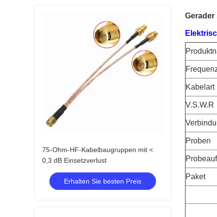
Gerader
Elektris
Produkt
Frequen
Kabelart
V.S.W.R
Verbindu
Proben
75-Ohm-HF-Kabelbaugruppen mit <
Probeauf
0,3 dB Einsetzverlust
Paket
Erhalten Sie besten Preis