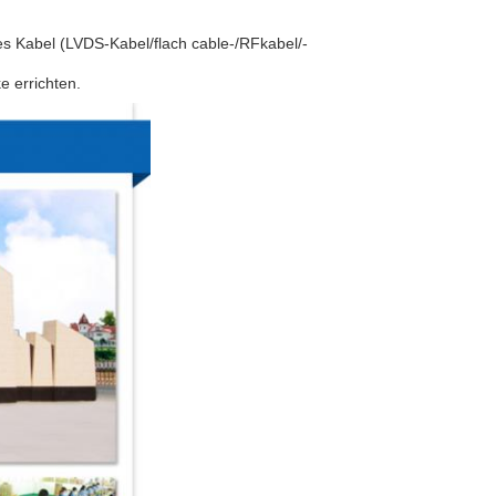
s Kabel (LVDS-Kabel/flach cable-/RFkabel/-
 errichten.