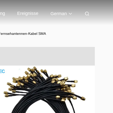
ung
Ereignisse
German
 Fernsehantennen-Kabel SMA