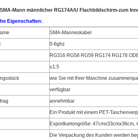
 SMA-Mann männlicher RG174A/U Flachbildschirm-zum Inn
che Eigenschaften:
name
SMA-Manneskabel
z
0-6ghz
RG316 RG58 RG59 RG174 RG178 O
≤1.5
ngsstück
wie Sie mit Ihrer Maschine zusammenp
verfügbar
trag
annehmbar
Ein Produkt mit einem PET-Taschenver
Exportkartongröße: 47cmx33cmx36cm
Die Verpackung des Kunden werden be