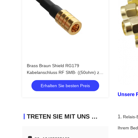
Brass Braun Shield RG179
Kabelanschluss RF SMB- ((50ohm) zu
SMB-75 ((750hm) Anschluss
Erhalten Sie besten Preis
Unsere F
TRETEN SIE MIT UNS IN VERBINDUNG
1.
Relais-
Ihrem Beda