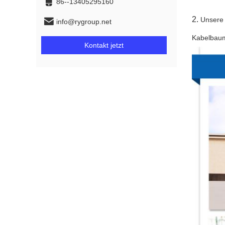
86--13405295160
2.
Unsere 
info@rygroup.net
Kabelbaum
Kontakt jetzt