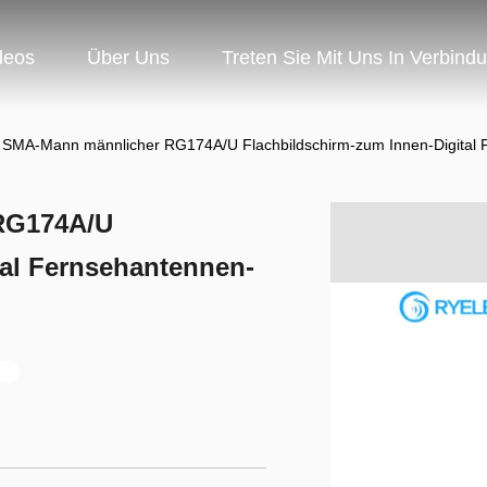
deos
Über Uns
Treten Sie Mit Uns In Verbind
 SMA-Mann männlicher RG174A/U Flachbildschirm-zum Innen-Digital
RG174A/U
tal Fernsehantennen-