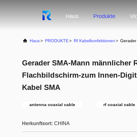
Haus
Produkte
Vi
Haus
>
PRODUKTE
>
Rf Kabelkonfektionen
>
Gerader
Gerader SMA-Mann männlicher 
Flachbildschirm-zum Innen-Digi
Kabel SMA
antenna coaxial cable
rf coaxial cable
Herkunftsort:
CHINA