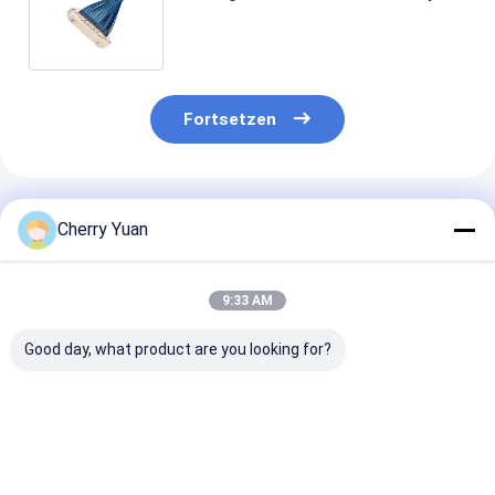
Kabel, Mikrokoaxial-I-Pex-Kabel
20345 20346 2047 20347
Fortsetzen
Empfohlene Produkte
Cherry Yuan
9:33 AM
Good day, what product are you looking for?
Fabrik Soundstation
Stecker-Schal A
Mellanox CABL
290mm Länge Mikro
Gehäuse Behälter
CA II PLUS
Koaxkabel 20 Pin I
Mikrokokaxkabel
Mikrokoaxiala
PEX 0,4mm Tonhöhe
Montage Kabel-UY
mit horizontal