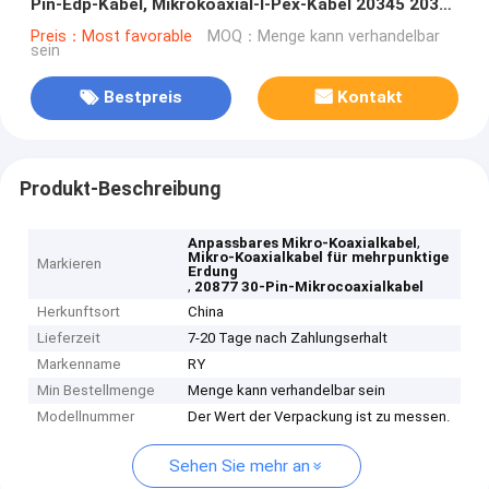
Pin-Edp-Kabel, Mikrokoaxial-I-Pex-Kabel 20345 20346
2047 20347
Preis：Most favorable
MOQ：Menge kann verhandelbar
sein
Bestpreis
Kontakt
Produkt-Beschreibung
,
Anpassbares Mikro-Koaxialkabel
Mikro-Koaxialkabel für mehrpunktige
Markieren
Erdung
,
20877 30-Pin-Mikrocoaxialkabel
Herkunftsort
China
Lieferzeit
7-20 Tage nach Zahlungserhalt
Markenname
RY
Min Bestellmenge
Menge kann verhandelbar sein
Modellnummer
Der Wert der Verpackung ist zu messen.
Sehen Sie mehr an