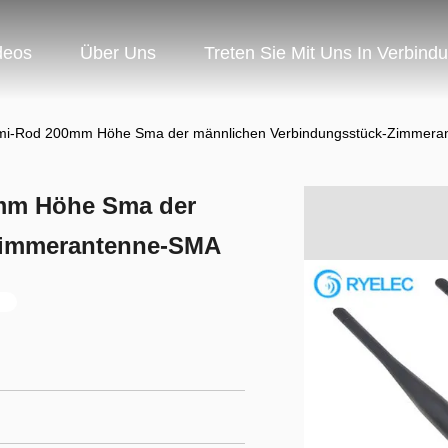
deos
Über Uns
Treten Sie Mit Uns In Verbind
mmi-Rod 200mm Höhe Sma der männlichen Verbindungsstück-Zimmer
0mm Höhe Sma der
Zimmerantenne-SMA