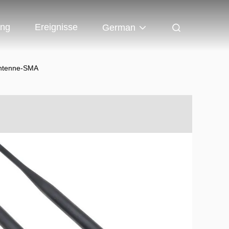
ung
Ereignisse
German
antenne-SMA