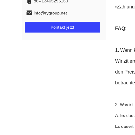
86--13405295160
•Zahlung
info@rygroup.net
Kontakt jetzt
FAQ:
1. Wann 
Wir ziti
den Preis
betrachte
2. Was ist 
A: Es dau
Es dauert