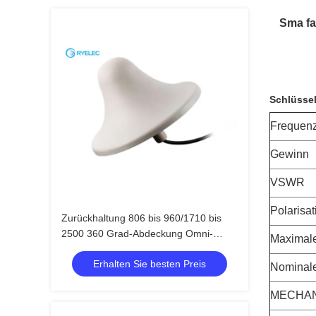
Sma fa
Schlüssel
Frequenz
Gewinn
VSWR
Polarisat
Zurückhaltung 806 bis 960/1710 bis
2500 360 Grad-Abdeckung Omni-
Maximale
Decken-Antenne
Erhalten Sie besten Preis
Nominale
MECHA