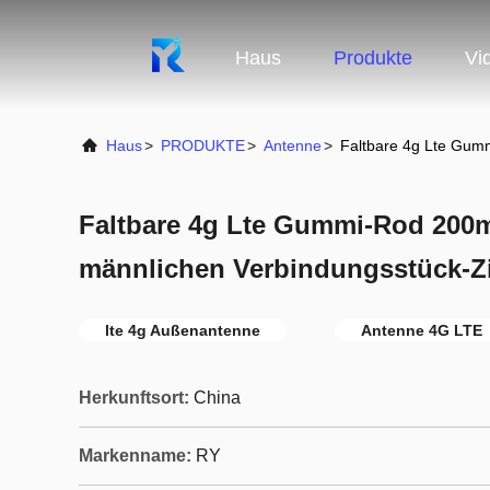
Haus
Produkte
Vi
Haus
>
PRODUKTE
>
Antenne
>
Faltbare 4g Lte Gu
Faltbare 4g Lte Gummi-Rod 20
männlichen Verbindungsstück-
lte 4g Außenantenne
Antenne 4G LTE
Herkunftsort:
China
Markenname:
RY