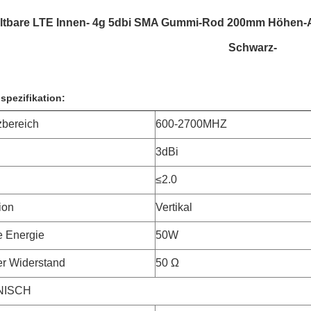
ltbare LTE Innen- 4g 5dbi SMA Gummi-Rod 200mm Höhen-
Schwarz-
spezifikation:
bereich
600-2700MHZ
3dBi
≤2.0
ion
Vertikal
 Energie
50W
r Widerstand
50 Ω
NISCH