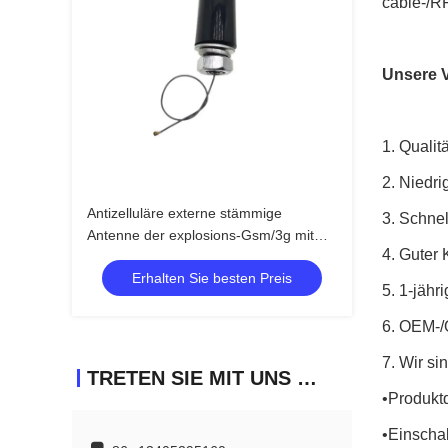
cable-/R
Unsere V
1.
Qualit
2.
Niedri
Antizelluläre externe stämmige
3.
Schnell
Antenne der explosions-Gsm/3g mit
4.
Guter 
Ipex-Verbindungsstück mit Schrauben-
Erhalten Sie besten Preis
Berg
5.
1-jähri
6.
OEM-/
7.
Wir si
TRETEN SIE MIT UNS IN VERBINDUNG
•Produkt
•Einscha