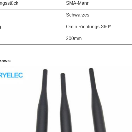
ngsstück
SMA-Mann
Schwarzes
g
Omin Richtungs-360º
200mm
hows: