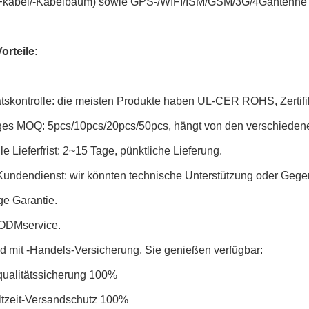
Fkabel/-Kabelbaum) sowie GPS-/WIFI/ISM/GSM/3G/4Gantenne u
orteile:
ätskontrolle: die meisten Produkte haben UL-CER ROHS, Zertifi
ges MOQ: 5pcs/10pcs/20pcs/50pcs, hängt von den verschiedenen
e Lieferfrist: 2~15 Tage, pünktliche Lieferung.
Kundendienst: wir könnten technische Unterstützung oder Gegenl
ge Garantie.
ODMservice.
nd mit -Handels-Versicherung, Sie genießen verfügbar:
qualitätssicherung 100%
ltzeit-Versandschutz 100%