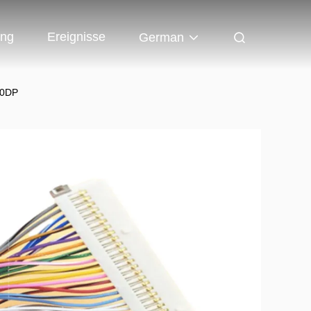
ung
Ereignisse
German
40DP