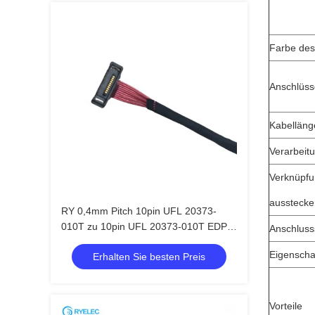
Farbe des
Anschlüss
Kabelläng
Verarbei
Verknüpf
ausstecke
RY 0,4mm Pitch 10pin UFL 20373-
010T zu 10pin UFL 20373-010T EDP
Anschluss
Micro-Koaxialkabel AWG36 LVDS-
Eigenscha
Erhalten Sie besten Preis
Kabelkonfektion
Vorteile