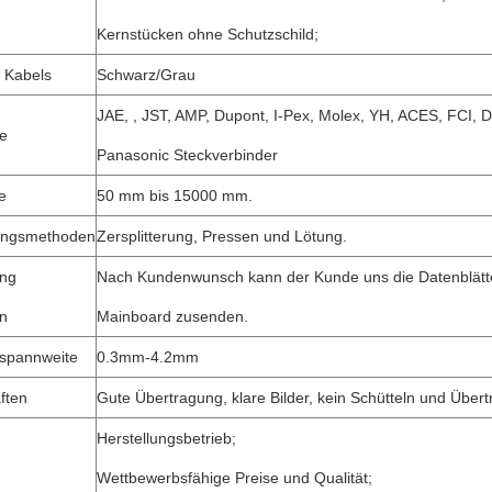
Kernstücken ohne Schutzschild;
 Kabels
Schwarz/Grau
JAE, , JST, AMP, Dupont, I-Pex, Molex, YH, ACES, FCI, 
e
Panasonic Steckverbinder
e
50 mm bis 15000 mm.
tungsmethoden
Zersplitterung, Pressen und Lötung.
ung
Nach Kundenwunsch kann der Kunde uns die Datenblätt
n
Mainboard zusenden.
spannweite
0.3mm-4.2mm
ften
Gute Übertragung, klare Bilder, kein Schütteln und Übe
Herstellungsbetrieb;
Wettbewerbsfähige Preise und Qualität;