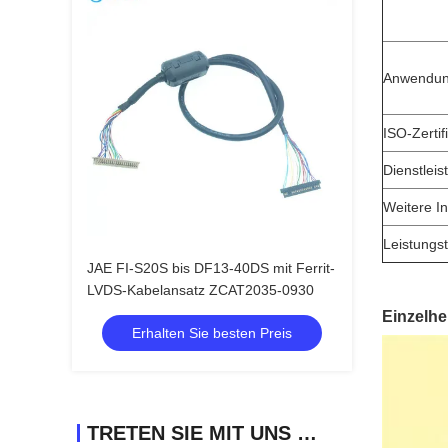
Anwendu
ISO-Zertif
Dienstlei
Weitere I
Leistungst
JAE FI-S20S bis DF13-40DS mit Ferrit-
LVDS-Kabelansatz ZCAT2035-0930
Einzelhe
Erhalten Sie besten Preis
TRETEN SIE MIT UNS IN VERBINDUNG