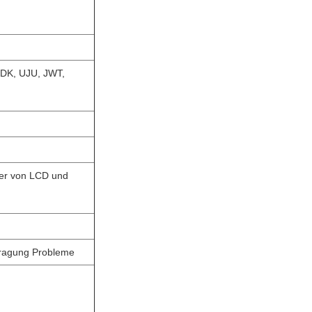
DDK, UJU, JWT,
er von LCD und
rtragung Probleme