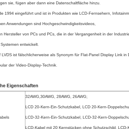
en sie, fügen aber dann eine Datenschaltfläche hinzu.
e 1994 eingeführt und ist in Produkten wie LCD-Fernsehern, Infotainm
chen Anwendungen sind Hochgeschwindigkeitsvideos,
n Hersteller von PCs und PCs, die in der Vergangenheit in der Industr
 Systemen entwickelt.
f LVDS ist fälschlicherweise als Synonym für Flat-Panel Display Link 
ular der Video-Display-Technik.
che Eigenschaften
32AWG,30AWG, 28AWG, 26AWG;
LCD 20-Kern-Ein-Schutzkabel, LCD 20-Kern-Doppelschu
abels
LCD-32-Kern-Ein-Schutzkabel, LCD-32-Kern-Doppelschu
LCD-Kabel mit 20 Kernstücken ohne Schutzschild, LCD-K