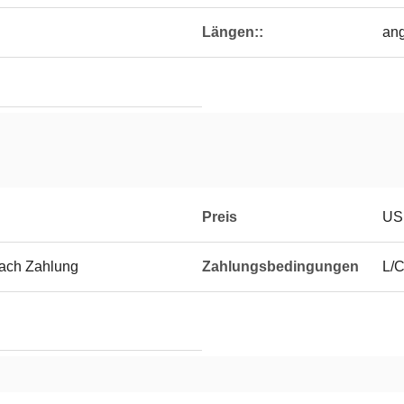
Längen::
an
Preis
US
nach Zahlung
Zahlungsbedingungen
L/C