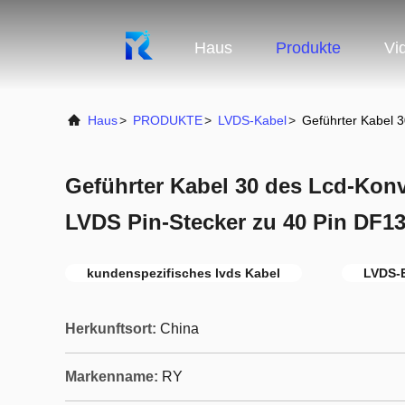
Haus
Produkte
Vi
Haus
>
PRODUKTE
>
LVDS-Kabel
>
Geführter Kabel 
Geführter Kabel 30 des Lcd-Kon
LVDS Pin-Stecker zu 40 Pin DF1
kundenspezifisches lvds Kabel
LVDS-E
Herkunftsort:
China
Markenname:
RY