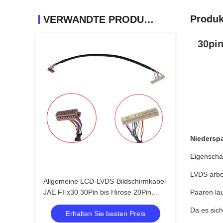
Produk
VERWANDTE PRODUKTE
30pi
Niedersp
Eigenschaf
LVDS arbei
Allgemeine LCD-LVDS-Bildschirmkabel
JAE FI-x30 30Pin bis Hirose 20Pin
Paaren la
DF13 verdreht 20276 Schilddraht für
Da es sic
Erhalten Sie besten Preis
Fahrplank