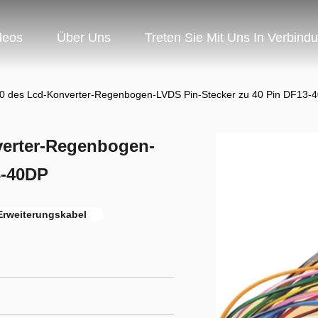
deos
Über Uns
Treten Sie Mit Uns In Verbind
30 des Lcd-Konverter-Regenbogen-LVDS Pin-Stecker zu 40 Pin DF13-
verter-Regenbogen-
3-40DP
rweiterungskabel