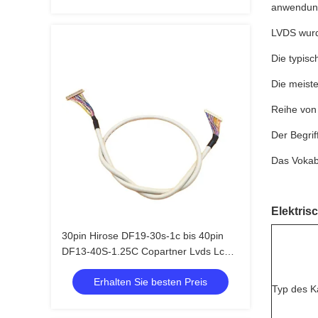
anwendung
LVDS wurd
Die typis
Die meiste
Reihe von
Der Begrif
Das Vokab
Elektris
30pin Hirose DF19-30s-1c bis 40pin
DF13-40S-1.25C Copartner Lvds Lcd
Kabel
Erhalten Sie besten Preis
Typ des K