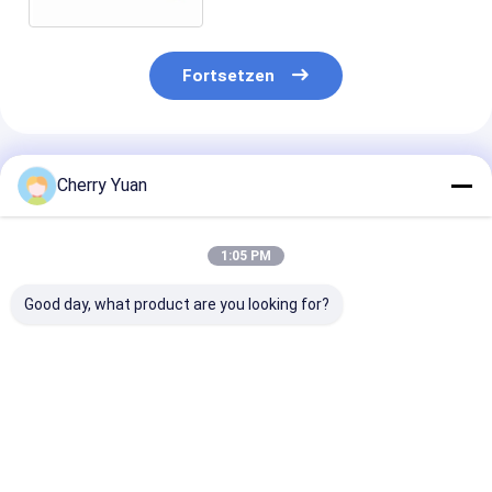
Verstärker
Fortsetzen
Empfohlene Produkte
Cherry Yuan
1:05 PM
Good day, what product are you looking for?
Wasserdichte Kabel
75-Ohm-HF-
N-Sockel Mcx
Rf-IP67 mit Zopf-
Kabelbaugruppen
Stecker-
Kabel der
mit < 0,3 dB
rechtwinkligen
Rückseiten-M16*1.0
Einsetzverlust
überzog
männlichem der
Koaxialkabel-
Bestpreis
Bestpreis
Bestprei
Schutzwand-SMA
Versammlung 