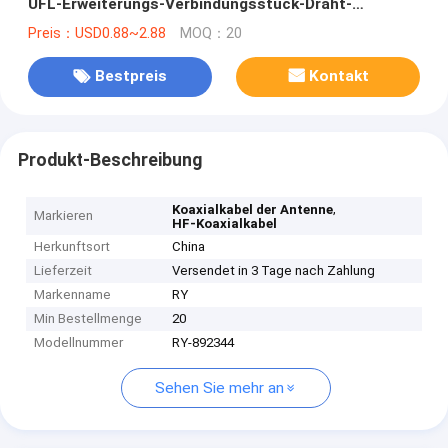
UFL-Erweiterungs-Verbindungsstück-Draht-
Verstärker
Preis：USD0.88~2.88
MOQ：20
Bestpreis
Kontakt
Produkt-Beschreibung
,
Koaxialkabel der Antenne
Markieren
HF-Koaxialkabel
Herkunftsort
China
Lieferzeit
Versendet in 3 Tage nach Zahlung
Markenname
RY
Min Bestellmenge
20
Modellnummer
RY-892344
Sehen Sie mehr an