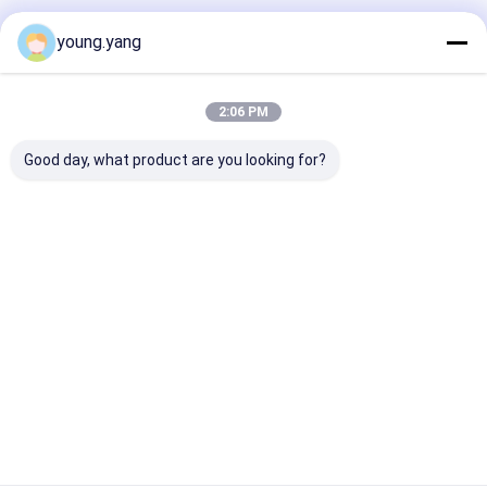
Empfohlene Produkte
young.yang
2:06 PM
Good day, what product are you looking for?
Fabrik 31 Pin LCD
Custom 1.25mm
FFC/FPC IS100
LVDS Ffc Fpc
Pitch Awm 20624
L08T-C46-C
Flexibles Flachkabel
80c 60v Vw 1 FFC
Schwarz auf 
für
FPC Steckverbinder
L08N-N62 Sch
Bildschirmanschluss
16 24 45 80 Pin
LED-FFC-
Bestpreis
Bestpreis
Bestprei
Drahtgurt Flexibles
Verlängerungs
Flachkabel-PCB-
Steckdose
Startseite
Über uns
Kontakt
Desktop Site
Seitenverzeichnis
Datenschutz-Bestimmungen
Qualität
kundenspezifischer Kabelbaum
China Fabrik.Copyright ©
2026 Zhangjiagang RY Electronic CO.,LTD. All Rights Reserved.