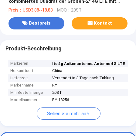
kombiniertes Quadrat der Größen-2* 4G LTE mit
rechtwinkligem Sma
Preis：USD3.88~18.88
MOQ：20ST
Bestpreis
Kontakt
Produkt-Beschreibung
Markieren
,
lte 4g Außenantenne
Antenne 4G LTE
Herkunftsort
China
Lieferzeit
Versendet in 3 Tage nach Zahlung
Markenname
RY
Min Bestellmenge
20ST
Modellnummer
RY-13256
Sehen Sie mehr an