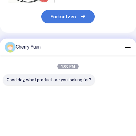
Fortsetzen
Empfohlene Produkte
Cherry Yuan
1:00 PM
Good day, what product are you looking for?
Zurückhaltung 806
Gummienten-
Gummi-Enten
bis 960/1710 bis
Antenne UHF 1Dbi
Antenne UHF-
2500 360 Grad-
kleine kurze 450-
handliche Mini
Abdeckung Omni-
470mhz mit
35mm mit ger
Decken-Antenne
männlichem
männlichem
Bestpreis
Bestpreis
Bestprei
Verbindungsstück
Verbindungss
BNC
SMA