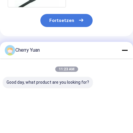
Fortsetzen
Empfohlene Produkte
Cherry Yuan
11:23 AM
Good day, what product are you looking for?
Wasserdichte Kabel
75-Ohm-HF-
N-Sockel Mcx
Rf-IP67 mit Zopf-
Kabelbaugruppen
Stecker-
Kabel der
mit < 0,3 dB
rechtwinkligen
Rückseiten-M16*1.0
Einsetzverlust
überzog
männlichem der
Koaxialkabel-
Bestpreis
Bestpreis
Bestprei
Schutzwand-SMA
Versammlung 