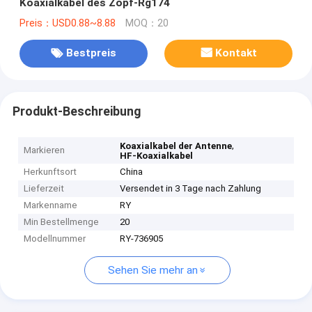
Koaxialkabel des Zopf-Rg174
Preis：USD0.88~8.88
MOQ：20
Bestpreis
Kontakt
Produkt-Beschreibung
,
Koaxialkabel der Antenne
Markieren
HF-Koaxialkabel
Herkunftsort
China
Lieferzeit
Versendet in 3 Tage nach Zahlung
Markenname
RY
Min Bestellmenge
20
Modellnummer
RY-736905
Sehen Sie mehr an