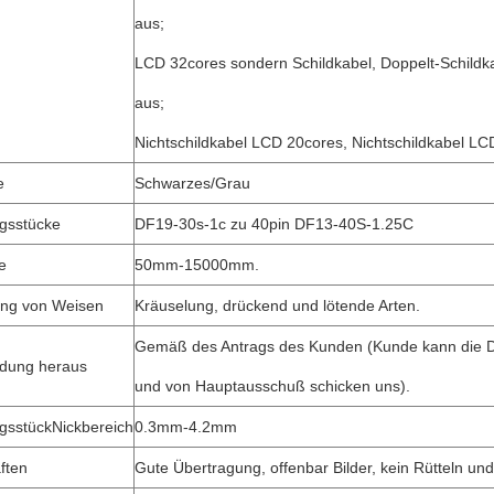
aus;
LCD 32cores sondern Schildkabel, Doppelt-Schild
aus;
Nichtschildkabel LCD 20cores, Nichtschildkabel LC
e
Schwarzes/Grau
gsstücke
DF19-30s-1c zu 40pin DF13-40S-1.25C
e
50mm-15000mm.
ung von Weisen
Kräuselung, drückend und lötende Arten.
Gemäß des Antrags des Kunden (Kunde kann die D
ndung heraus
und von Hauptausschuß schicken uns).
gsstückNickbereich
0.3mm-4.2mm
ften
Gute Übertragung, offenbar Bilder, kein Rütteln u