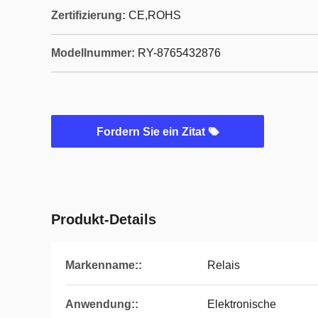
Zertifizierung:
CE,ROHS
Modellnummer:
RY-8765432876
Fordern Sie ein Zitat
Produkt-Details
Markenname::
Relais
Anwendung::
Elektronische