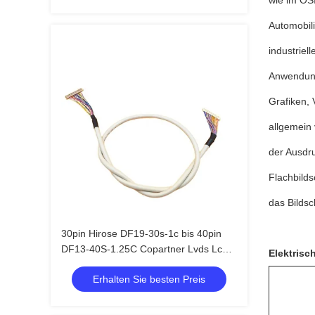
wie im OSI
Automobil
industriel
Anwendung
Grafiken,
allgemein
der Ausdr
Flachbild
das Bildsc
30pin Hirose DF19-30s-1c bis 40pin
DF13-40S-1.25C Copartner Lvds Lcd
Elektrisc
Kabel
Erhalten Sie besten Preis