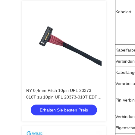
Kabelart
Kabelfarb
Verbindun
Kabelläng
Verarbeit
RY 0,4mm Pitch 10pin UFL 20373-
010T zu 10pin UFL 20373-010T EDP
Pin Verbi
Micro-Koaxialkabel AWG36 LVDS-
Erhalten Sie besten Preis
Kabelkonfektion
Verbindun
Eigenscha