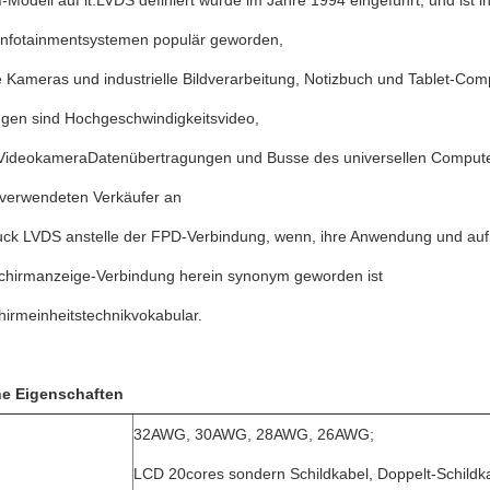
-Modell auf it.LVDS definiert wurde im Jahre 1994 eingeführt, und ist
infotainmentsystemen populär geworden,
le Kameras und industrielle Bildverarbeitung, Notizbuch und Tablet-C
en sind Hochgeschwindigkeitsvideo,
 VideokameraDatenübertragungen und Busse des universellen Compute
 verwendeten Verkäufer an
uck LVDS anstelle der FPD-Verbindung, wenn, ihre Anwendung und auf 
schirmanzeige-Verbindung herein synonym geworden ist
hirmeinheitstechnikvokabular.
he Eigenschaften
32AWG, 30AWG, 28AWG, 26AWG;
LCD 20cores sondern Schildkabel, Doppelt-Schild