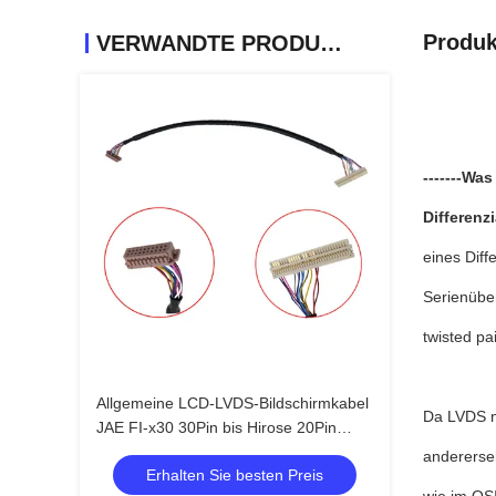
Produk
VERWANDTE PRODUKTE
-------Was
Differenz
eines Diffe
Serienüber
twisted pa
Allgemeine LCD-LVDS-Bildschirmkabel
Da LVDS n
JAE FI-x30 30Pin bis Hirose 20Pin
DF13 verdreht 20276 Schilddraht für
anderersei
Erhalten Sie besten Preis
Fahrplank