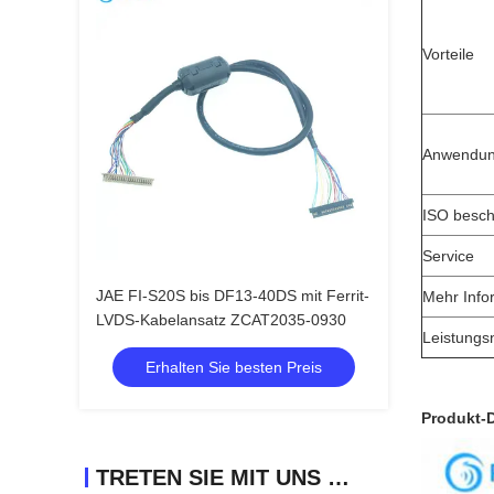
Vorteile
Anwendu
ISO besch
Service
JAE FI-S20S bis DF13-40DS mit Ferrit-
Mehr Info
LVDS-Kabelansatz ZCAT2035-0930
Leistungs
Erhalten Sie besten Preis
Produkt-D
TRETEN SIE MIT UNS IN VERBINDUNG