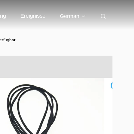
ung
Ereignisse
German
erfügbar