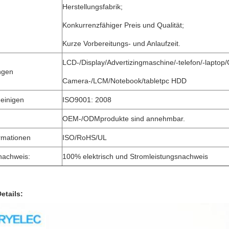
Herstellungsfabrik;
Konkurrenzfähiger Preis und Qualität;
Kurze Vorbereitungs- und Anlaufzeit.
LCD-/Display/Advertizingmaschine/-telefon/-lapto
ngen
Camera-/LCM/Notebook/tabletpc HDD
einigen
ISO9001: 2008
OEM-/ODMprodukte sind annehmbar.
rmationen
ISO/RoHS/UL
nachweis:
100% elektrisch und Stromleistungsnachweis
etails: