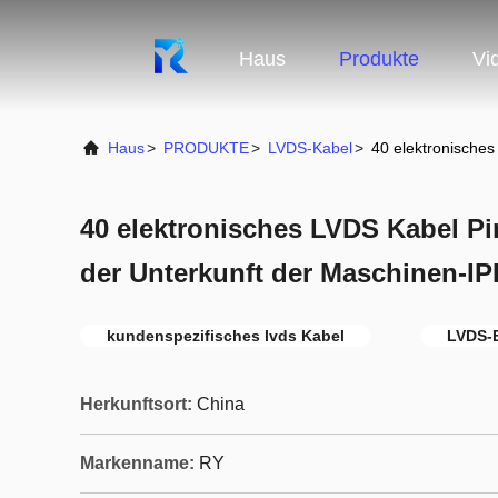
Haus
Produkte
Vi
Haus
>
PRODUKTE
>
LVDS-Kabel
>
40 elektronisches
40 elektronisches LVDS Kabel Pi
der Unterkunft der Maschinen-IP
kundenspezifisches lvds Kabel
LVDS-E
Herkunftsort:
China
Markenname:
RY