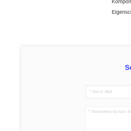
Kompone
Eigensch
S