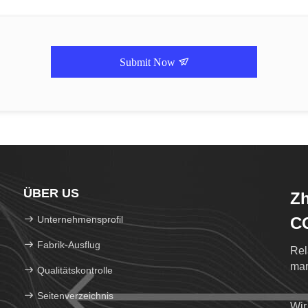
Submit Now
ÜBER US
Zh
Unternehmensprofil
C
Fabrik-Ausflug
Rel
mar
Qualitätskontrolle
Seitenverzeichnis
Wir