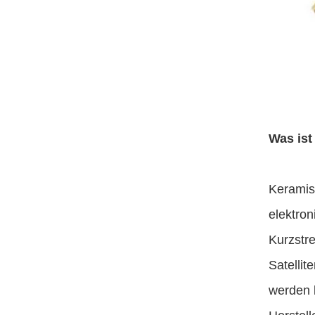
Was ist
Keramisc
elektron
Kurzstr
Satellit
werden k