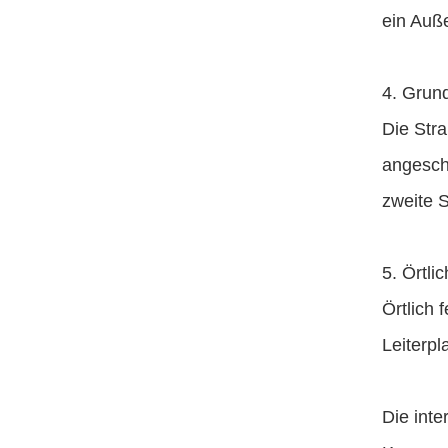
ein Auß
4. Grun
Die Str
angesch
zweite 
5. Örtli
Örtlich 
Leiterpl
Die inte