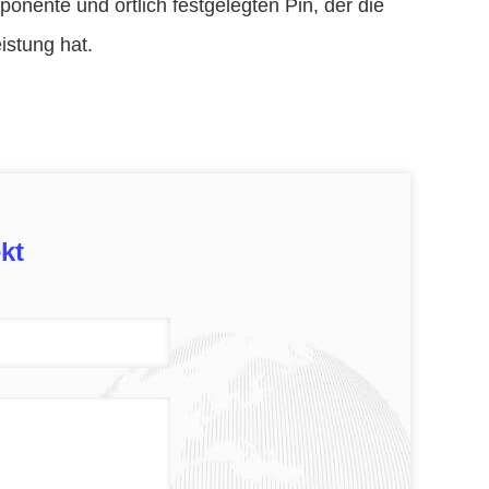
ente und örtlich festgelegten Pin, der die
istung hat.
kt