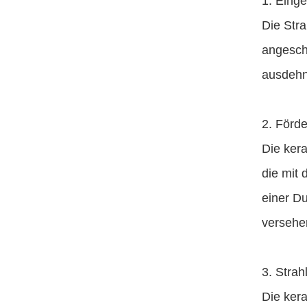
1. Eing
Die Str
angesch
ausdehnt
2. Förd
Die kera
die mit
einer Du
versehe
3. Stra
Die ker