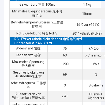
Gewicht pro 重量 100m:
1.5kg
Minimales Biegungsradius 最小弯
15mm
曲半径:
Betriebstemperaturbereich 工作温
- 65℃ zu +165℃
度范围:
RoHS-Befolgung 符合 RoHS:
2011/65/EU (RoHS)
RG-179 verkabeln elektrisches 电缆电气特性
Characteristics/RG-179
Widerstand 阻抗:
75
+/- 2 Ohm
Kapazitanz 电容:
63
pF/m. maxim
Maximales Spannung
1200
Volt
最大电压:
Geschwindigkeit von
69
%
Ausbreitung 速率:
Arbeitsfrequenz 工作频
3
Gigahertz
率:
Aussortieren von
DB (bis 1
≥ 41
Wirksamkeit 屏蔽效率
Gigahertz)
Isolierungswiderstand