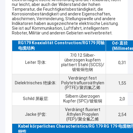
nur leicht, aber auch der Widerstand der hohen
Temperatur, die Feuchtigkeitsbeständigkeit, die
Korrosionsbeständigkeit und andere Eigenschaften,
abschirmen, Verminderung, Stellungswelle und andere
Indikatoren haben ausgezeichnete elektrische Leistung.
Sie ist auf Kommunikation, Luftfahrt, intelligentem
Roboter, Militär und anderen Gebieten weitverbreitet.
RG179 Koaxialität Construction/RG179 同轴
Od-直径
电缆结构
(Millimete
7/0.12 Silber-
überzogen kupfern
Leiter 导体:
0,31
plattiert Stahl (SCCS)/
镀银铜包钢
Verdrängt fest
Dielektrisches 绝缘体:
Polytetrafluoroäthylen
1,55
(PTFE)/聚四氟乙烯
Silbern überzogen
Schild 屏蔽层:
2,0
Kupfer (SPC)/镀银铜
Verdrängt fluoriert
Jacke 护套:
Äthylen Propylen
2,54
(FEP)/聚全氟乙烯
Kabel körperliches Characteristics/RG 179 RG 179 电缆物
特性