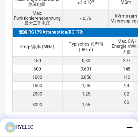
8
≥ 1 x 10
MΩm
绝缘电阻:
Max.
kVrms (am
Funktionierenspannung
≤ 0,75
Meeresspiege
最大工作电压
衰减 RG179 Attenuation/RG179:
Max. CW-
Typisches 典型值
Energie 功率
Freq-/频率 (MHZ)
(dB/m)
大值
150
0,30
297
600
0,631
148
1000
0,856
112
1500
1,05
94
2000
1,25
82
66
3000
1,65
RYELEC
Recommended Products